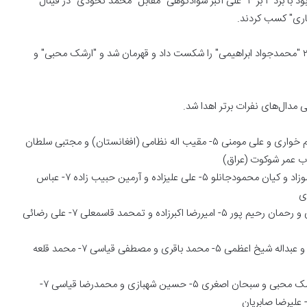
مسابقات وزن ۷۹ کیلوگرم که یکی از وزن‌های حساس مسابقات بود با برد ۴ بر ۳ "علی اکبر سوادکوهی" مقابل "محمد نخودی" در فینال
اری" کسب کردند.
در نهایت در وزن ۹۲ کیلوگرم، "محمدمبین عظیمی در فینال ۵ بر ۲ "محمدجواد ابراهیمی" را شکست داد و قهرمان شد و "ارشک محبی" و
 مدال‌های نفرات برتر اهدا شد.
۵۷ کیلوگرم: ۱- احمد محمدنژاد جوان ۲- میلاد ولی زاده ۳- ابراهیم خواری و علی مومنی ۵- مقیب اله نظامی (افغانستان) و مجتبی سلطان
۶۵ کیلوگرم: ۱- محمدرضا شاکری ۲- ابراهیم الهی ۳- محمدعلی عموزاد و کیان محمودجانلو ۵- علی علیزاده و آرمین حبیب زاده ۷- عباس
۷۰ کیلوگرم: ۱- محمد بخشی ۲- علی اکبر زرودی ۳- مرتضی قیاسی و رحمان رحیم پور ۵- امیررضا اکبرزاده و تمحمد قاسمعلی ۷- علی رضائی
۷۹ کیلوگرم: ۱- علی سوادکوهی ۲- محمد نخودی ۳- سبحان یاری و عبداله شیخ اعظمی ۵- محمد باقری و مصطفی قیاسی ۷- محمد قلعه
۹۲ کیلوگرم: ۱- محمدمبین عظیمی ۲- محمدجواد ابراهیمی ۳- ارشک محبی و سبحان اصغری ۵- حسین شهبازی و محمدرضا قیاسی ۷-