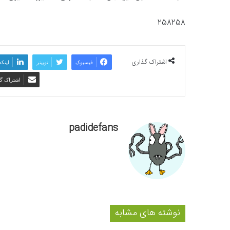
258258
اشتراک گذاری
فیسبوک
توییتر
لینکد
اشتراک گذ
padidefans
نوشته های مشابه