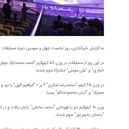
به گزارش خبرآنلاین، روز نخست چهل و سومین دوره مسابقات کش
خواری" و "علی مومنی" مشترکا سوم شدند.
در وزن ۶۵ کیلو، "محمدرضا شکری"
عموزاد" و "کیان محمودجانلو" رسید.
وزن ۷۰ کیلوگرم نیز با قهرمانی "محمد بخشی" پایان یافت و 
"رحمان رحیم پور" سوم شدند.