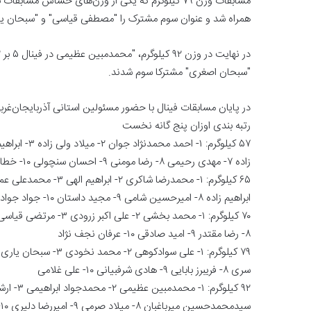
همراه شد و عنوان سوم مشترک را "مصطفی قیاسی" و "سبحان ی
"سبحان اصغری" مشترکا سوم شدند.
در پایان مسابقات فینال با حضور مسئولین استانی آذربایجان‌غربی
رتبه بندی اوزان پنج گانه نخست
زاده ۷- مهدی رحیمی ۸- رضا مومنی ۹- احسان سنچولی ۱۰- خطاب عمر شوکوت (عراق)
ابراهیم زاده ۸- امیرحسین شامی ۹- مجید داستان ۱۰- جواد جوادی
۸- رضا مقتدر ۹- امید صادقی ۱۰- عرفان نجف نژاد
سری ۸- فریبرز بابایی ۹- هادی شرفبیانی ۱۰- علی غلامی
سیدمحمدحسین میرباغبان ۸- میلاد صرمی ۹- امیررضا دلیری ۱۰- علیرضا صابریان