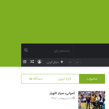
جستجو
ورود
نوشته
سایدبار
دنبال کردن
برای
تصادفی
محبوب
تازه ترین
دیدگاه ها
کمپانی، صیادِ اللهیار
10 اردیبهشت, 1402