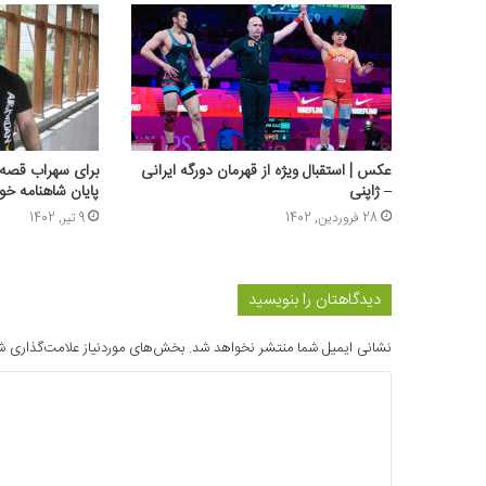
عکس | استقبال ویژه از قهرمان دورگه ایرانی
برای سهراب قصه‌ه
– ژاپنی
پایان شاهنامه خ
28 فروردین, 1402
9 تیر, 1402
دیدگاهتان را بنویسید
نشانی ایمیل شما منتشر نخواهد شد.
بخش‌های موردنیاز علامت‌گذاری ش
د
ی
د
گ