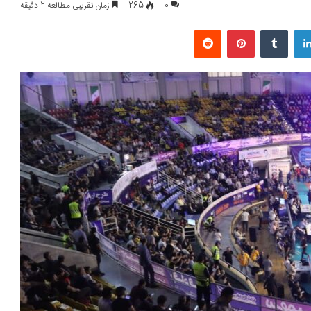
0
265
زمان تقریبی مطالعه 2 دقیقه
لینکداین
تامبلر
پینتریست
Reddit