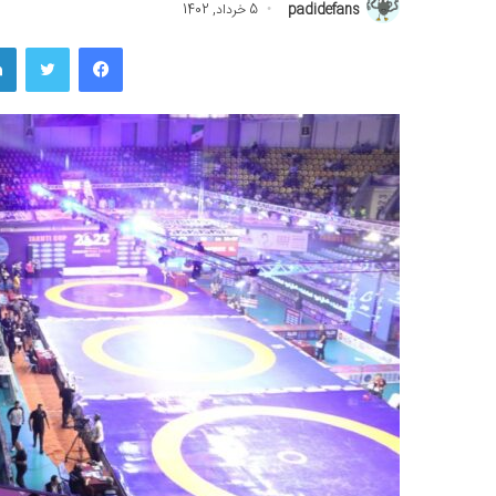
padidefans
5 خرداد, 1402
فیسبوک
توییتر