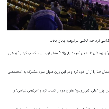
تی آزاد جام تختی در ارومیه پایان یافت.
در این روز از مسابقات در وزن ۵۷ کیلوگرم "احمد محمدنژاد جوان" با برد ۷ بر ۶ مقابل "میلاد ولی‌زاده" مقام قهرمانی را کسب کرد و "ابراهیم
 ۹ بر ۲ "ابراهیم الهی" را برد و مدال طلا را از آن خود کرد و در این وزن عنوان سوم مشترک به "محمدعلی
در این وزن "علی اکبر زرودی" عنوان دوم را کسب کرد و "مرتضی قیاسی" و