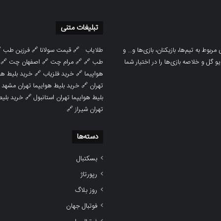
تبلیغات متنی

فرزین طب
🔗
قیمت سولانا
🔗
طلایاب
سایت ورزشی هواداران پدیده جدیدترین، 
🔗
اصفهان چت
🔗
مرام چت
🔗 🔗
طب
پوشش نتایج زنده لیگ‌های مختلف، به همر
هوایپما مشهد
🔗
خرید فلزیاب
🔗
هواپیما

خرید بلیط هوایپما تهران مشهد
🔗
تهران
ط هوایپما
🔗
بلیط هوایپما تهران استانبول
🔗
تهران شیراز
دسته‌ها
بسکتبال
رپورتاژ
روز بلاگ
فوتبال جهان