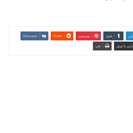
این
تامبلر
پینتریست
Reddit
VKontakte
اری با ایمیل
چاپ