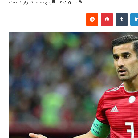
0
308
زمان مطالعه کمتر از یک دقیقه
لینکداین
تامبلر
پینتریست
Reddit