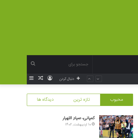
جستجو
ورود
نوشته
سایدبار
دنبال کردن
برای
تصادفی
محبوب
تازه ترین
دیدگاه ها
کمپانی، صیادِ اللهیار
10 اردیبهشت, 1402