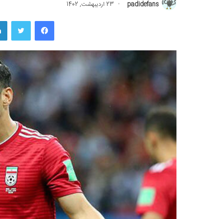
padidefans
23 اردیبهشت, 1402
فیسبوک
توییتر