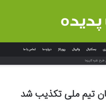
ری
بسکتبال
والیبال
رپورتاژ
درباره ما
تماس با ما
 طرح نقره کاریزما
یتان تیم ملی تکذیب شد