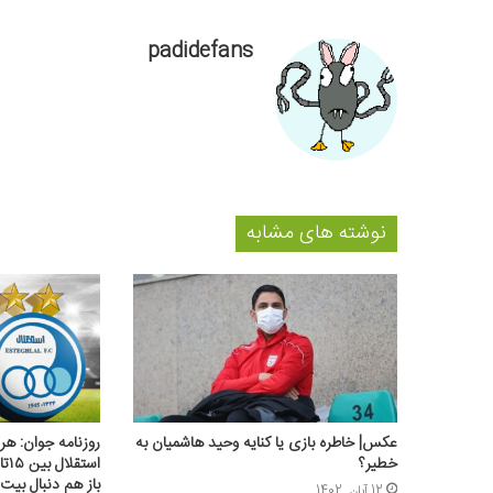
padidefans
نوشته های مشابه
عکس| خاطره بازی یا کنایه وحید هاشمیان به
روزنامه جوان: هر
خطیر؟
باز هم دنبال بیت
12 آبان, 1402