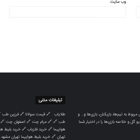
وب‌ سایت
تبلیغات متنی

فرزین طب
🔗
قیمت سولانا
🔗
طلایاب
سایت ورزشی هواداران پدیده جدیدترین، 
🔗
اصفهان چت
🔗
مرام چت
🔗 🔗
طب
پوشش نتایج زنده لیگ‌های مختلف، به همر
هوایپما مشهد
🔗
خرید فلزیاب
🔗
هواپیما

خرید بلیط هوایپما تهران مشهد
🔗
تهران