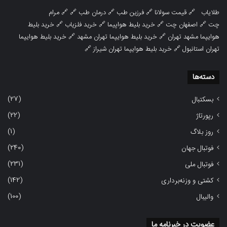
طلایاب
🔗
قیمت سولانا
🔗
فرزین طب
🔗
درمان طب
🔗 🔗
مرام
چت
🔗
اصفهان چت
🔗
خرید بلیط هواپیما
🔗
خرید فلزیاب
🔗
خرید بلیط
هوایپما مشهد تهران
🔗
خرید بلیط هوایپما تهران مشهد
🔗
خرید بلیط هوایپما
تهران استانبول
🔗
خرید بلیط هوایپما تهران شیراز
🔗
دسته‌ها
(27)
بسکتبال
(22)
رپورتاژ
(1)
روز بلاگ
(240)
فوتبال جهان
(231)
فوتبال ملی
(142)
کشتی و وزنه‌برداری
(100)
والیبال
عضویت در خبرنامه ما