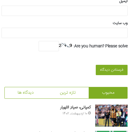
ایمیل
وب‌ سایت
Are you human? Please solve:
محبوب
تازه ترین
دیدگاه ها
کمپانی، صیادِ اللهیار
10 اردیبهشت, 1402