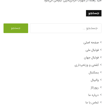
امید رهنما
در
سهراب مرادی،مربی تیم‌ملی می‌شود
جستجو
ج
س
ت
ج
صفحه اصلی
و
فوتبال ملی
ب
ر
فوتبال جهان
ا
کشتی و وزنه‌برداری
ی
:
بسکتبال
والیبال
رپورتاژ
درباره ما
تماس با ما