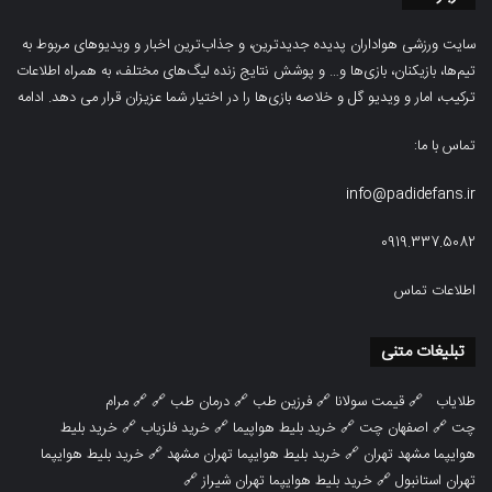
سایت ورزشی هواداران پدیده جدیدترین، و جذاب‌ترین اخبار و ویدیوهای مربوط به
تیم‌ها، بازیکنان، بازی‌ها و… و پوشش نتایج زنده لیگ‌های مختلف، به همراه اطلاعات
ترکیب، امار و ویدیو‌‌ گل‌ و خلاصه بازی‌ها را در اختیار شما عزیزان قرار می دهد.
ادامه
تماس با ما:
info@padidefans.ir
0919.337.5082
اطلاعات تماس
تبلیغات متنی
طلایاب
🔗
قیمت سولانا
🔗
فرزین طب
🔗
درمان طب
🔗 🔗
مرام
چت
🔗
اصفهان چت
🔗
خرید بلیط هواپیما
🔗
خرید فلزیاب
🔗
خرید بلیط
هوایپما مشهد تهران
🔗
خرید بلیط هوایپما تهران مشهد
🔗
خرید بلیط هوایپما
تهران استانبول
🔗
خرید بلیط هوایپما تهران شیراز
🔗