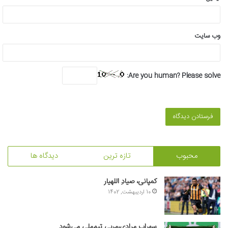
وب‌ سایت
Are you human? Please solve:
محبوب
تازه ترین
دیدگاه ها
کمپانی، صیادِ اللهیار
10 اردیبهشت, 1402
سهراب مرادی،مربی تیم‌ملی می‌شود