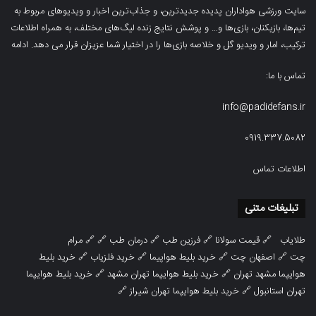
سایت ورزشی هواداران پدیده جدیدترین، و جذاب‌ترین اخبار و ویدیوهای مربوط به
تیم‌ها، بازیکنان، بازی‌ها و… و پوشش نتایج زنده لیگ‌های مختلف، به همراه اطلاعات
ترکیب، امار و ویدیو‌‌ گل‌ و خلاصه بازی‌ها را در اختیار شما عزیزان قرار می دهد.
ادامه
تماس با ما:
info@padidefans.ir
0919.337.5082
اطلاعات تماس
تبلیغات متنی
طلایاب
🔗
قیمت سولانا
🔗
فرزین طب
🔗
درمان طب
🔗 🔗
مرام
چت
🔗
اصفهان چت
🔗
خرید بلیط هواپیما
🔗
خرید فلزیاب
🔗
خرید بلیط
هوایپما مشهد تهران
🔗
خرید بلیط هوایپما تهران مشهد
🔗
خرید بلیط هوایپما
تهران استانبول
🔗
خرید بلیط هوایپما تهران شیراز
🔗