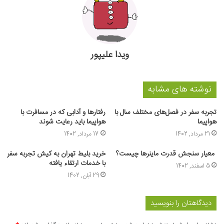
ویدا علیپور
نوشته های مشابه
تجربه سفر در فصل‌های مختلف سال با
رفتارها و آدابی که در مسافرت با
هواپیما
هواپیما باید رعایت شوند
21 مرداد, 1402
17 مرداد, 1402
معیار سنجش قدرت ماینرها چیست؟
خرید بلیط تهران به کیش تجربه سفر
با خدمات ارتقاء یافته
5 اسفند, 1402
29 آبان, 1402
دیدگاهتان را بنویسید