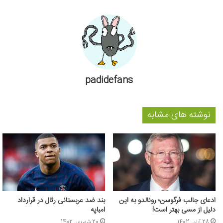
padidefans
نوشته های مشابه
ادعای جالب فرگوسن؛ رونالدو به این
بند ضد عربستانی رئال در قرارداد
دلیل از مسی بهتر است!
امباپه
28 آبان, 1402
20 شهریور, 1402