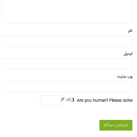
ا
ه
*
نام
ایمیل
وب‌ سایت
Are you human? Please solve: