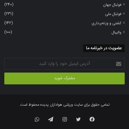
(240)
فوتبال جهان
(231)
فوتبال ملی
(142)
کشتی و وزنه‌برداری
(100)
والیبال
عضویت در خبرنامه ما
آدرس
ایمیل
خود
را
وارد
کنید
تمامی حقوق برای سایت ورزشی هواداران پدیده محفوظ است.
فیسبوک
توییتر
اینستاگرام
تلگرام
واتس