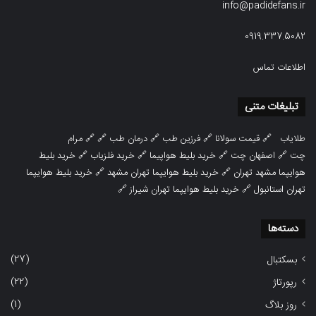
info@padidefans.ir
0919.337.5082
اطلاعات تماس
تبلیغات متنی
طلایاب
🔗
قیمت سولانا
🔗
فرزین طب
🔗
درمان طب
🔗 🔗
مرام
چت
🔗
اصفهان چت
🔗
خرید بلیط هواپیما
🔗
خرید فلزیاب
🔗
خرید بلیط
هوایپما مشهد تهران
🔗
خرید بلیط هوایپما تهران مشهد
🔗
خرید بلیط هوایپما
تهران استانبول
🔗
خرید بلیط هوایپما تهران شیراز
🔗
دسته‌ها
(27)
بسکتبال
(22)
رپورتاژ
(1)
روز بلاگ