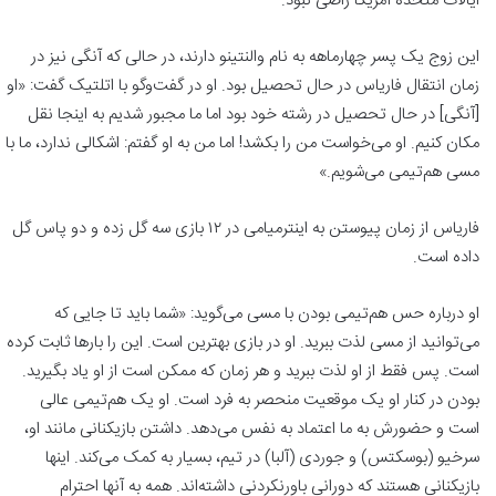
ایالات متحده آمریکا راضی نبود.
این زوج یک پسر چهارماهه به نام والنتینو دارند، در حالی که آنگی نیز در
زمان انتقال فاریاس در حال تحصیل بود. او در گفت‌وگو با اتلتیک گفت: «او
[آنگی] در حال تحصیل در رشته خود بود اما ما مجبور شدیم به اینجا نقل
مکان کنیم. او می‌خواست من را بکشد! اما من به او گفتم: اشکالی ندارد، ما با
مسی هم‌تیمی می‌شویم.»
فاریاس از زمان پیوستن به اینترمیامی در ۱۲ بازی سه گل زده و دو پاس گل
داده است.
او درباره حس هم‌تیمی بودن با مسی می‌گوید: «شما باید تا جایی که
می‌توانید از مسی لذت ببرید. او در بازی بهترین است. این را بارها ثابت کرده
است. پس فقط از او لذت ببرید و هر زمان که ممکن است از او یاد بگیرید.
بودن در کنار او یک موقعیت منحصر به فرد است. او یک هم‌تیمی عالی
است و حضورش به ما اعتماد به نفس می‌دهد. داشتن بازیکنانی مانند او،
سرخیو (بوسکتس) و جوردی (آلبا) در تیم، بسیار به کمک می‌کند. اینها
بازیکنانی هستند که دورانی باورنکردنی داشته‌اند. همه به آنها احترام