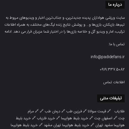
درباره ما
سایت ورزشی هواداران پدیده جدیدترین، و جذاب‌ترین اخبار و ویدیوهای مربوط به
تیم‌ها، بازیکنان، بازی‌ها و… و پوشش نتایج زنده لیگ‌های مختلف، به همراه اطلاعات
ترکیب، امار و ویدیو‌‌ گل‌ و خلاصه بازی‌ها را در اختیار شما عزیزان قرار می دهد.
ادامه
تماس با ما:
info@padidefans.ir
0919.337.5082
اطلاعات تماس
تبلیغات متنی
طلایاب
🔗
قیمت سولانا
🔗
فرزین طب
🔗
درمان طب
🔗 🔗
مرام
چت
🔗
اصفهان چت
🔗
خرید بلیط هواپیما
🔗
خرید فلزیاب
🔗
خرید بلیط
هوایپما مشهد تهران
🔗
خرید بلیط هوایپما تهران مشهد
🔗
خرید بلیط هوایپما