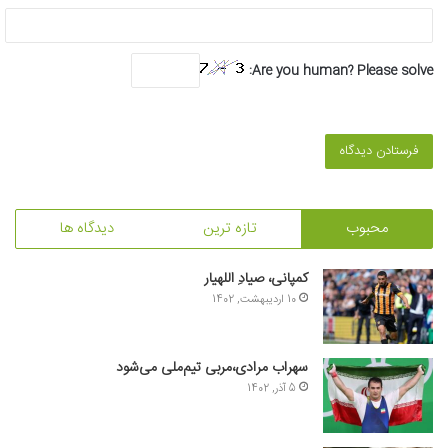
Are you human? Please solve:
محبوب
تازه ترین
دیدگاه ها
کمپانی، صیادِ اللهیار
10 اردیبهشت, 1402
سهراب مرادی،مربی تیم‌ملی می‌شود
5 آذر, 1402