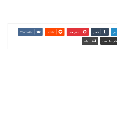
این
تامبلر
پینتریست
Reddit
VKontakte
اری با ایمیل
چاپ