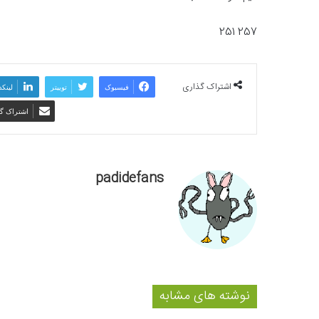
257 251
اشتراک گذاری
فیسبوک
توییتر
لینکد
اشتراک گذ
padidefans
نوشته های مشابه