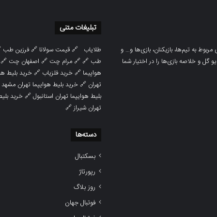
تبلیغات متنی

فرزین طب
🔗
قیمت سولانا
🔗
طلایاب
سایت ورزشی هواداران پدیده جدیدترین، 
🔗
اصفهان چت
🔗
مرام چت
🔗 🔗
طب
پوشش نتایج زنده لیگ‌های مختلف، به همر
هوایپما مشهد
🔗
خرید فلزیاب
🔗
هواپیما

خرید بلیط هوایپما تهران مشهد
🔗
تهران
ط هوایپما
🔗
بلیط هوایپما تهران استانبول
🔗
تهران شیراز
دسته‌ها
بسکتبال
رپورتاژ
روز بلاگ
فوتبال جهان