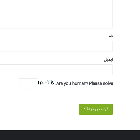
گ
ا
ه
*
نام
ایمیل
Are you human? Please solve: