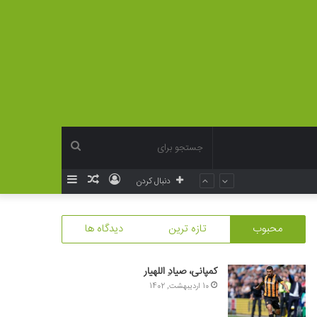
جستجو
ورود
نوشته
سایدبار
دنبال کردن
برای
تصادفی
محبوب
تازه ترین
دیدگاه ها
کمپانی، صیادِ اللهیار
10 اردیبهشت, 1402