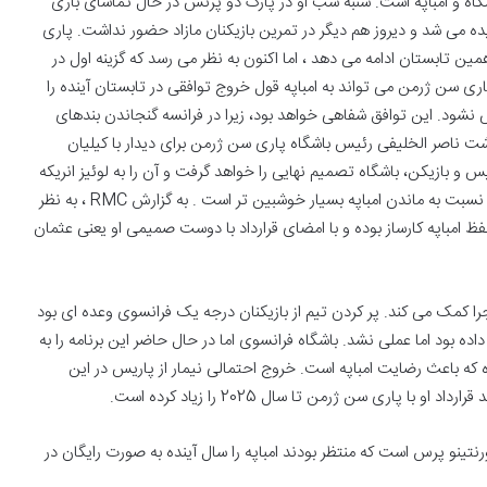
شگاه و امباپه است. شنبه شب او در پارک دو پرنس در حال تماشای بازی
ده می شد و دیروز هم دیگر در تمرین بازیکنان مازاد حضور نداشت. پاری
ن تابستان ادامه می دهد ، اما اکنون به نظر می رسد که گزینه اول در
ی سن ژرمن می تواند به امباپه قول خروج توافقی در تابستان آینده را
 نشود. این توافق شفاهی خواهد بود، زیرا در فرانسه گنجاندن بندهای
ت ناصر الخلیفی رئیس باشگاه پاری سن ژرمن برای دیدار با کیلیان
 بازیکن، باشگاه تصمیم نهایی را خواهد گرفت و آن را به لوئیز انریکه
اطلاع خواهد داد. تیم پاریسی اما حالا نسبت به ابتدای تابستان نسبت به ماندن امباپه بسیار خوشبین تر است . به گزارش RMC ، به نظر
فظ امباپه کارساز بوده و با امضای قرارداد با دوست صمیمی او یعنی عثمان
را کمک می کند. پر کردن تیم از بازیکنان درجه یک فرانسوی وعده ای بود
بود اما عملی نشد. باشگاه فرانسوی اما در حال حاضر این برنامه را به
 که باعث رضایت امباپه است. خروج احتمالی نیمار از پاریس در این
پاری سن ژرمن تا سال 2025 را زیاد کرده است.
نتینو پرس است که منتظر بودند امباپه را سال آینده به صورت رایگان در