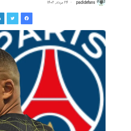
padidefans
24 مرداد, 1402
فیسبوک
توییتر