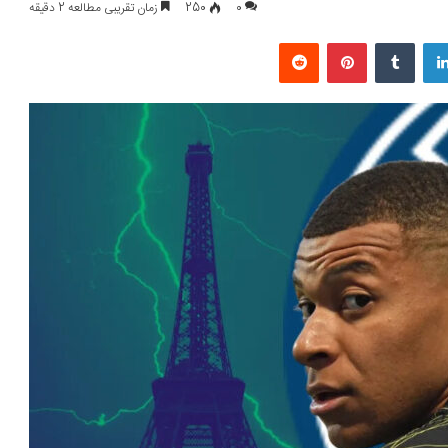
0
250
زمان تقریبی مطالعه 2 دقیقه
لینکداین
تامبلر
پینتریست
Reddit