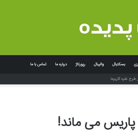
ری
بسکتبال
والیبال
رپورتاژ
درباره ما
تماس با ما
 طرح نقره کاریزما
 پاریس می ماند!