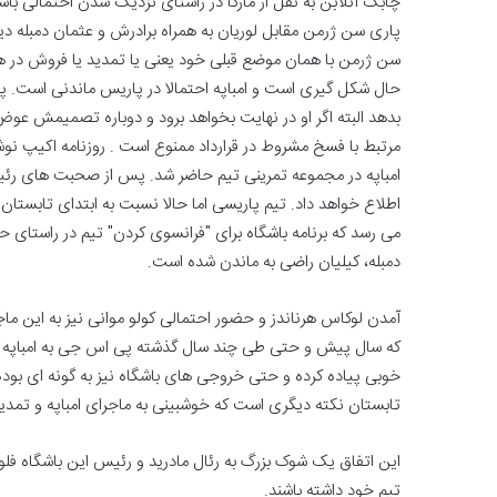
چابک آنلابن به نقل از مارکا در راستای نزدیک شدن احتمالی با
پاری سن ژرمن مقابل لوریان به همراه برادرش و عثمان دمبله دی
سن ژرمن با همان موضع قبلی خود یعنی یا تمدید یا فروش در همی
حال شکل گیری است و امباپه احتمالا در پاریس ماندنی است. پار
بدهد البته اگر او در نهایت بخواهد برود و دوباره تصمیمش عوض
مرتبط با فسخ مشروط در قرارداد ممنوع است . روزنامه اکیپ نوش
امباپه در مجموعه تمرینی تیم حاضر شد. پس از صحبت های رئیس و
می رسد که برنامه باشگاه برای "فرانسوی کردن" تیم در راستای ح
دمبله، کیلیان راضی به ماندن شده است.
آمدن لوکاس هرناندز و حضور احتمالی کولو موانی نیز به این ماج
که سال پیش و حتی طی چند سال گذشته پی اس جی به امباپه داده 
خوبی پیاده کرده و حتی خروجی های باشگاه نیز به گونه ای بوده
تابستان نکته دیگری است که خوشبینی به ماجرای امباپه و تمدید قرارداد او با 
این اتفاق یک شوک بزرگ به رئال مادرید و رئیس این باشگاه فلور
تیم خود داشته باشند.