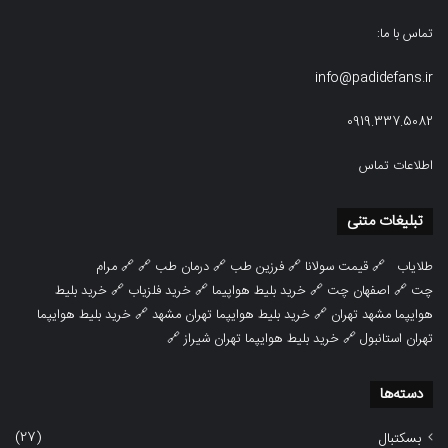
تماس با ما:
info@padidefans.ir
0919.337.5082
اطلاعات تماس
تبلیغات متنی
طلایاب
🔗
قیمت سولانا
🔗
فرزین طب
🔗
درمان طب
🔗 🔗
مرام
چت
🔗
اصفهان چت
🔗
خرید بلیط هواپیما
🔗
خرید فلزیاب
🔗
خرید بلیط
هوایپما مشهد تهران
🔗
خرید بلیط هوایپما تهران مشهد
🔗
خرید بلیط هوایپما
تهران استانبول
🔗
خرید بلیط هوایپما تهران شیراز
🔗
دسته‌ها
(27)
بسکتبال