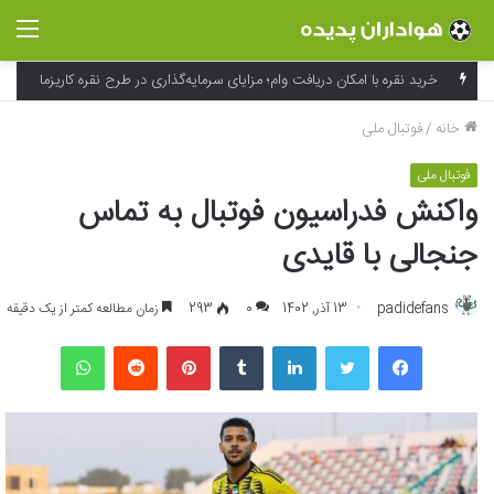
منو
خرید نقره با امکان دریافت وام؛ مزایای سرمایه‌گذاری در طرح نقره کاریزما
خانه
/
فوتبال ملی
فوتبال ملی
واکنش فدراسیون فوتبال به تماس
جنجالی با قایدی
padidefans
13 آذر, 1402
0
293
زمان مطالعه کمتر از یک دقیقه
فیسبوک
توییتر
لینکداین
تامبلر
پینتریست
Reddit
واتس آپ