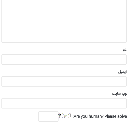
د
گ
ا
ه
*
نام
ایمیل
وب‌ سایت
Are you human? Please solve: