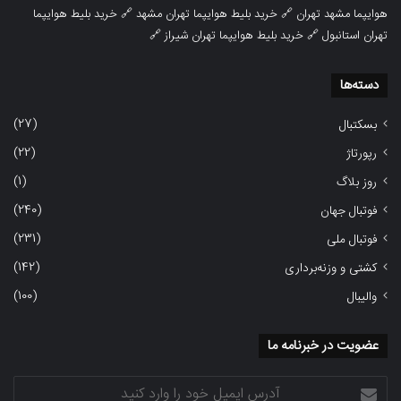
هوایپما مشهد تهران
🔗
خرید بلیط هوایپما تهران مشهد
🔗
خرید بلیط هوایپما
تهران استانبول
🔗
خرید بلیط هوایپما تهران شیراز
🔗
دسته‌ها
(27)
بسکتبال
(22)
رپورتاژ
(1)
روز بلاگ
(240)
فوتبال جهان
(231)
فوتبال ملی
(142)
کشتی و وزنه‌برداری
(100)
والیبال
عضویت در خبرنامه ما
آدرس