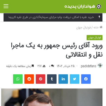
منو
خرید نقره با امکان دریافت وام؛ مزایای سرمایه‌گذاری در طرح نقره کاریزما
خانه
/
فوتبال جهان
فوتبال جهان
ورود آقای رئیس جمهور به یک ماجرا
نقل و انتقالاتی
padidefans
25 خرداد, 1402
0
217
زمان مطالعه یک دقیقه
فیسبوک
توییتر
لینکداین
تامبلر
پینتریست
Reddit
واتس آپ