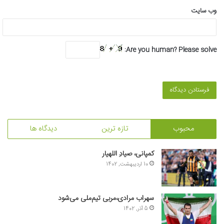
وب‌ سایت
Are you human? Please solve:
محبوب
تازه ترین
دیدگاه ها
کمپانی، صیادِ اللهیار
10 اردیبهشت, 1402
سهراب مرادی،مربی تیم‌ملی می‌شود
5 آذر, 1402