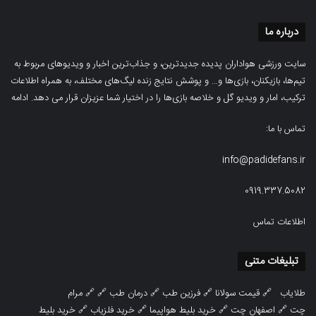
درباره ما
سایت ورزشی هواداران پدیده جدیدترین، و جذاب‌ترین اخبار و ویدیوهای مربوط به
تیم‌ها، بازیکنان، بازی‌ها و… و پوشش نتایج زنده لیگ‌های مختلف، به همراه اطلاعات
ترکیب، امار و ویدیو‌‌ گل‌ و خلاصه بازی‌ها را در اختیار شما عزیزان قرار می دهد.
ادامه
تماس با ما:
info@padidefans.ir
0919.337.5082
اطلاعات تماس
تبلیغات متنی
طلایاب
🔗
قیمت سولانا
🔗
فرزین طب
🔗
درمان طب
🔗 🔗
مرام
چت
🔗
اصفهان چت
🔗
خرید بلیط هواپیما
🔗
خرید فلزیاب
🔗
خرید بلیط