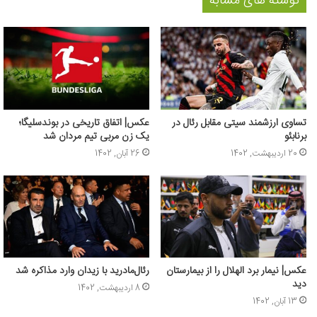
نوشته های مشابه
تساوی ارزشمند سیتی مقابل رئال در
عکس| اتفاق تاریخی در بوندسلیگا؛
برنابئو
یک زن مربی تیم مردان شد
20 اردیبهشت, 1402
26 آبان, 1402
عکس‌| نیمار برد الهلال را از بیمارستان
رئال‌مادرید با زیدان وارد مذاکره شد
دید
8 اردیبهشت, 1402
13 آبان, 1402