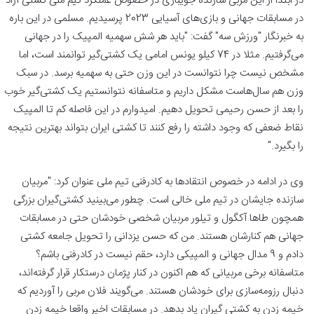
در ابتدا از این مربی سازنده جویباری در خصوص عملکرد تیم ملی کشتی آزاد
در مسابقات جهانی و بازی‌های آسیایی 2023 پرسیدیم. مسلمی در این باره
به خبرنگار "ورزش سه" گفت: "باید هر شش سهمیه المپیک را در جهانی
می‌گرفتیم. مثلا در 74 کیلو یونس امامی یک کشتی‌گیر توانمند است، اما
مشخص نیست چرا نتوانست در این وزن حتی به سهمیه برسد. در سبک
وزن هم سال‌هاست مشکل داریم و متاسفانه نتوانستیم یک کشتی‌گیر خوب
را بعد از حسن رحیمی تحویل دهیم. امیدوارم در این فاصله کم تا المپیک
نقاط ضعفی که وجود داشته را رفع کنند تا کشتی ایران بتواند بهترین نتیجه
را بگیرد."
وی در ادامه در خصوص انتقادها به کادرفنی تیم ملی عنوان کرد: "مربیان
سازنده جایشان در تیم ملی خالی است. چطور می‌بینید کشتی‌گیران بزرگی
همچون طاها آکگول و تیلور مربیان شخصی خودشان حتی در مسابقات
جهانی هم کنارشان هستند. من که حسن یزدانی را تحویل جامعه کشتی
دادم و 9 مدال جهانی و المپیکی دارد، حقم نیست در کادرفنی باشم؟
متاسفانه برخی مربیانی که هم اکنون در کنار پژمان درستکار قرار گرفته‌اند،
دنبال رزومه‌سازی برای خودشان هستند. می‌گویند فلان مربی را آوردیم که
خیمه زدن به کشتی گیران یاد بدهد. در مسابقات اخیر واقعا خیمه زدن