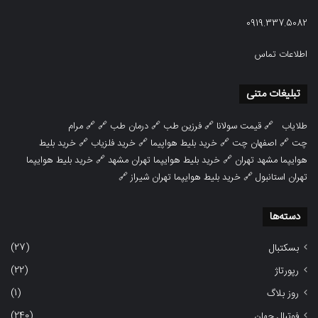
0919.337.5082
اطلاعات تماس
تبلیغات متنی
طلایاب
🔗
قیمت سولانا
🔗
فرزین طب
🔗
درمان طب
🔗 🔗
مرام
چت
🔗
اصفهان چت
🔗
خرید بلیط هواپیما
🔗
خرید فلزیاب
🔗
خرید بلیط
هوایپما مشهد تهران
🔗
خرید بلیط هوایپما تهران مشهد
🔗
خرید بلیط هوایپما
تهران استانبول
🔗
خرید بلیط هوایپما تهران شیراز
🔗
دسته‌ها
(27)
بسکتبال
(22)
رپورتاژ
(1)
روز بلاگ
(240)
فوتبال جهان