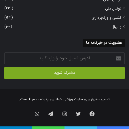
(231)
فوتبال ملی
(142)
کشتی و وزنه‌برداری
(100)
والیبال
عضویت در خبرنامه ما
آدرس
ایمیل
خود
را
وارد
کنید
تمامی حقوق برای سایت ورزشی هواداران پدیده محفوظ است.
فیسبوک
توییتر
اینستاگرام
تلگرام
واتس
آپ