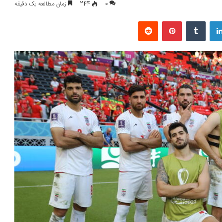
0
244
زمان مطالعه یک دقیقه
لینکداین
تامبلر
پینتریست
Reddit