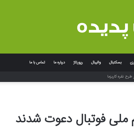
ری
بسکتبال
والیبال
رپورتاژ
درباره ما
تماس با ما
 طرح نقره کاریزما