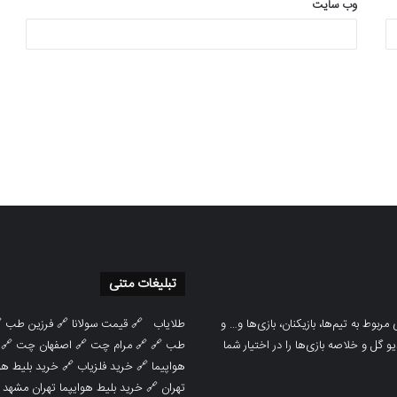
وب‌ سایت
تبلیغات متنی

فرزین طب
🔗
قیمت سولانا
🔗
طلایاب
سایت ورزشی هواداران پدیده جدیدترین، 
🔗
اصفهان چت
🔗
مرام چت
🔗 🔗
طب
پوشش نتایج زنده لیگ‌های مختلف، به همر
هوایپما مشهد
🔗
خرید فلزیاب
🔗
هواپیما

خرید بلیط هوایپما تهران مشهد
🔗
تهران