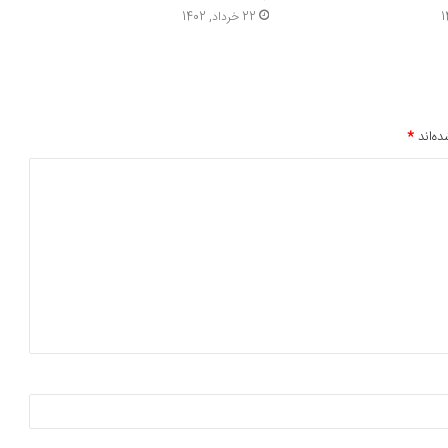
22 خرداد, 1402
ده‌اند
*