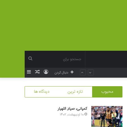
جستجو
ورود
نوشته
سایدبار
دنبال کردن
برای
تصادفی
محبوب
تازه ترین
دیدگاه ها
کمپانی، صیادِ اللهیار
10 اردیبهشت, 1402