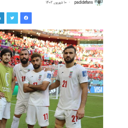
padidefans
10 شهریور, 1402
فیسبوک
توییتر