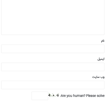
د
گ
ا
ه
*
نام
ایمیل
وب‌ سایت
Are you human? Please solve: