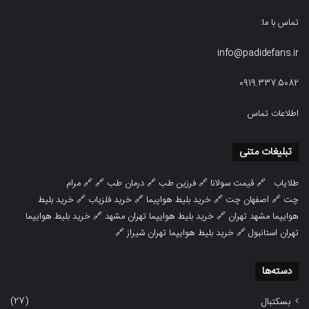
تماس با ما:
info@padidefans.ir
0919.337.5082
اطلاعات تماس
تبلیغات متنی
طلایاب
🔗
قیمت سولانا
🔗
فرزین طب
🔗
درمان طب
🔗 🔗
مرام
چت
🔗
اصفهان چت
🔗
خرید بلیط هواپیما
🔗
خرید فلزیاب
🔗
خرید بلیط
هوایپما مشهد تهران
🔗
خرید بلیط هوایپما تهران مشهد
🔗
خرید بلیط هوایپما
تهران استانبول
🔗
خرید بلیط هوایپما تهران شیراز
🔗
دسته‌ها
(27)
بسکتبال