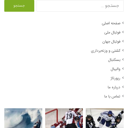
ج
س
ت
ج
صفحه اصلی
و
فوتبال ملی
ب
ر
فوتبال جهان
ا
کشتی و وزنه‌برداری
ی
:
بسکتبال
والیبال
رپورتاژ
درباره ما
تماس با ما