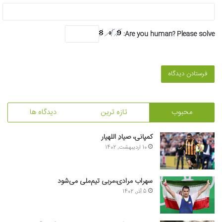
Are you human? Please solve:
محبوب
تازه ترین
دیدگاه ها
کمپانی، صیادِ اللهیار
10 اردیبهشت, 1402
سهراب مرادی،مربی تیم‌ملی می‌شود
5 آذر, 1402