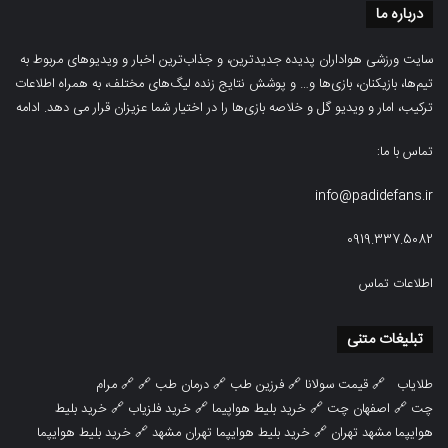
درباره ما
سایت ورزشی هواداران پدیده جدیدترین، و جذاب‌ترین اخبار و ویدیوهای مربوط به
تیم‌ها، بازیکنان، بازی‌ها و… و پوشش نتایج زنده لیگ‌های مختلف، به همراه اطلاعات
ترکیب، امار و ویدیو‌‌ گل‌ و خلاصه بازی‌ها را در اختیار شما عزیزان قرار می دهد.
ادامه
تماس با ما:
info@padidefans.ir
0919.337.5082
اطلاعات تماس
تبلیغات متنی
طلایاب
🔗
قیمت سولانا
🔗
فرزین طب
🔗
درمان طب
🔗 🔗
مرام
چت
🔗
اصفهان چت
🔗
خرید بلیط هواپیما
🔗
خرید فلزیاب
🔗
خرید بلیط
هوایپما مشهد تهران
🔗
خرید بلیط هوایپما تهران مشهد
🔗
خرید بلیط هوایپما