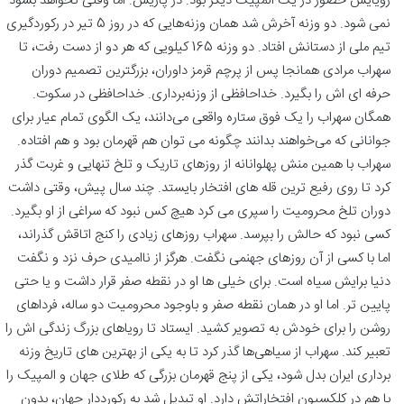
رویایش حضور در یک المپیک دیگر بود. در پاریس. اما وقتی نخواهد بشود
نمی شود. دو وزنه آخرش شد همان وزنه‌هایی که در روز 5 تیر در رکوردگیری
تیم ملی از دستانش افتاد. دو وزنه 165 کیلویی که هر دو از دست رفت، تا
سهراب مرادی همانجا پس از پرچم قرمز داوران، بزرگترین تصمیم دوران
حرفه ای اش را بگیرد. خداحافظی از وزنه‌برداری. خداحافظی در سکوت.
همگان سهراب را یک فوق ستاره واقعی می‌دانند، یک الگوی تمام عیار برای
جوانانی که می‌خواهند بدانند چگونه می توان هم قهرمان بود و هم افتاده.
سهراب با همین منش پهلوانانه از روزهای تاریک و تلخ تنهایی و غربت گذر
کرد تا روی رفیع ترین قله های افتخار بایستد. چند سال پیش، وقتی داشت
دوران تلخ محرومیت را سپری می کرد هیچ کس نبود که سراغی از او بگیرد.
کسی نبود که حالش را بپرسد. سهراب روزهای زیادی را کنج اتاقش گذراند،
اما با کسی از آن روزهای جهنمی نگفت. هرگز از ناامیدی حرف نزد و نگفت
دنیا برایش سیاه است. برای خیلی ها او در نقطه صفر قرار داشت و یا حتی
پایین تر. اما او در همان نقطه صفر و باوجود محرومیت دو ساله، فرداهای
روشن را برای خودش به تصویر کشید. ایستاد تا رویاهای بزرگ زندگی اش را
تعبیر کند. سهراب از سیاهی‌ها گذر کرد تا به یکی از بهترین های تاریخ وزنه
برداری ایران بدل شود، یکی از پنج قهرمان بزرگی که طلای جهان و المپیک را
با هم در کلکسیون افتخاراتش دارد. او تبدیل شد به رکورددار جهان، بدون