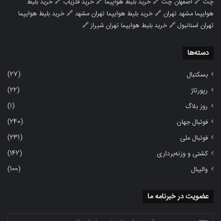
چت
🔗
اصفهان چت
🔗
خرید بلیط هواپیما
🔗
خرید فلزیاب
🔗
خرید بلیط
هوایپما مشهد تهران
🔗
خرید بلیط هوایپما تهران مشهد
🔗
خرید بلیط هوایپما
تهران استانبول
🔗
خرید بلیط هوایپما تهران شیراز
🔗
دسته‌ها
(27)
بسکتبال
(22)
رپورتاژ
(1)
روز بلاگ
(240)
فوتبال جهان
(231)
فوتبال ملی
(142)
کشتی و وزنه‌برداری
(100)
والیبال
عضویت در خبرنامه ما
آدرس