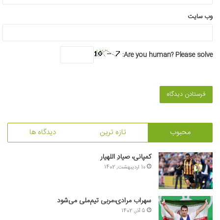
وب‌ سایت
Are you human? Please solve:
محبوب
تازه ترین
دیدگاه ها
کمپانی، صیادِ اللهیار
10 اردیبهشت, 1402
سهراب مرادی،مربی تیم‌ملی می‌شود
5 آذر, 1402