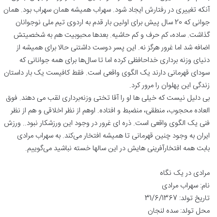
آنکه تغییری در رفتارش ایجاد شود. سهراب همیشه همان سهراب بود. همان
جوانی که 20 سال پیش برای اولین بار قدم به اردوی تیم ملی نوجوانان
گذاشت. ساده، کم حرف و کم حاشیه. بعدها محبوبیت هم به شخصیتش
اضافه شد اما غرور هرگز نه. این پسر دوست داشتنی حالا برای همیشه از
دنیای وزنه برداری خداحافظی کرده اما تا سال‌ها برای همه جوانانی که
سودای قهرمانی دارند یک الگوی واقعی است. فقط کافیست یک بار داستان
زندگی این پهلوان را مرور کرد.
بی دلیل نیست که خیلی ها او را آقا تختی وزنه‌برداری لقب می دهند. فوق
العاده محجوب، منطقی، منضبط و افتاده. اوهم از نظر اخلاقی و هم از نظر
فنی یک الگوی واقعی است. ذره ای غرور در وجود این ورزشکار نبود.. ورزش
ایران به وجود چنین قهرمانی تا همیشه افتخار می‌کند. به سهراب مرادی
بابت همه افتخارآفرینی هایش در این سالها خسته نباشید می‌گوییم.
مرادی در یک نگاه
نام: سهراب مرادی
تاریخ تولد: 31/6/1367
محل تولد: سده لنجان