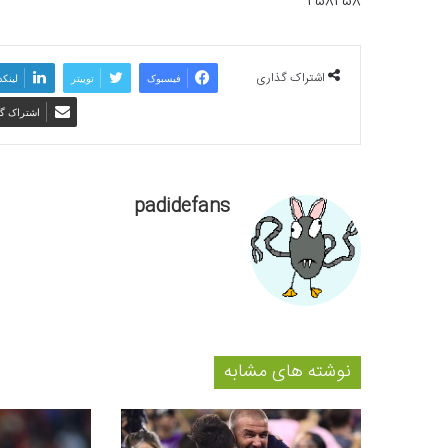
258258
اشتراک گذاری
فیسبوک
توییتر
لینکد
اشتراک گذ
padidefans
نوشته های مشابه