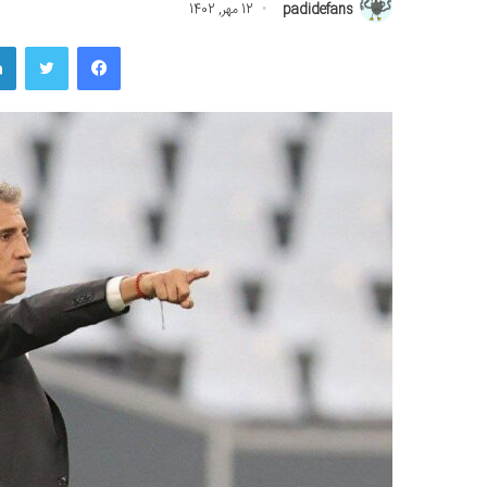
padidefans
12 مهر, 1402
فیسبوک
توییتر