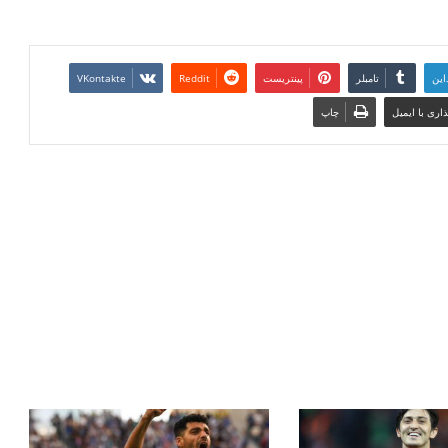
این
تامبلر
پینتریست
Reddit
VKontakte
اری با ایمیل
چاپ