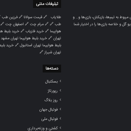
تبلیغات متنی

فرزین طب
🔗
قیمت سولانا
🔗
طلایاب
سایت ورزشی هواداران پدیده جدیدترین، 
🔗
اصفهان چت
🔗
مرام چت
🔗 🔗
طب
پوشش نتایج زنده لیگ‌های مختلف، به همر
هوایپما مشهد
🔗
خرید فلزیاب
🔗
هواپیما

خرید بلیط هوایپما تهران مشهد
🔗
تهران
ط هوایپما
🔗
بلیط هوایپما تهران استانبول
🔗
تهران شیراز
دسته‌ها
بسکتبال
رپورتاژ
روز بلاگ
فوتبال جهان
فوتبال ملی
کشتی و وزنه‌برداری