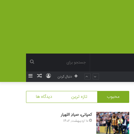
جستجو
ورود
نوشته
سایدبار
دنبال کردن
برای
تصادفی
محبوب
تازه ترین
دیدگاه ها
کمپانی، صیادِ اللهیار
10 اردیبهشت, 1402