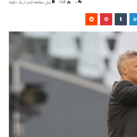
0
254
زمان مطالعه کمتر از یک دقیقه
لینکداین
تامبلر
پینتریست
Reddit