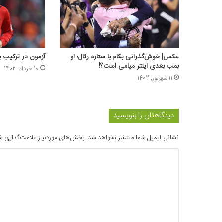
عکس‌| خوش‌گذرانی بکام با ستاره رئال؛ او
آزمون در ترکیب ب
بمب بعدی اینتر میامی است؟!
10 خرداد, 1402
11 شهریور, 1402
دیدگاهتان را بنویسید
نشانی ایمیل شما منتشر نخواهد شد.
بخش‌های موردنیاز علامت‌گذاری ش
د
ی
د
گ
ا