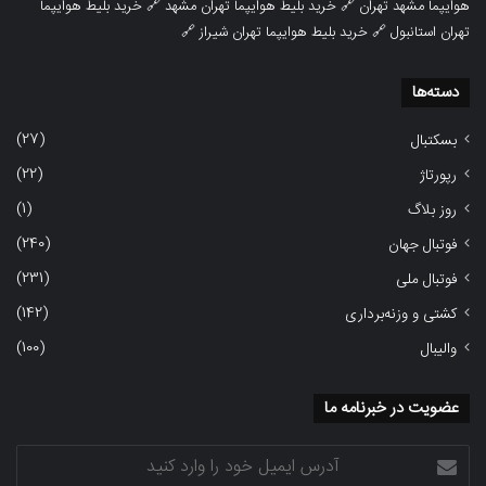
هوایپما مشهد تهران
🔗
خرید بلیط هوایپما تهران مشهد
🔗
خرید بلیط هوایپما
تهران استانبول
🔗
خرید بلیط هوایپما تهران شیراز
🔗
دسته‌ها
(27)
بسکتبال
(22)
رپورتاژ
(1)
روز بلاگ
(240)
فوتبال جهان
(231)
فوتبال ملی
(142)
کشتی و وزنه‌برداری
(100)
والیبال
عضویت در خبرنامه ما
آدرس
ایمیل