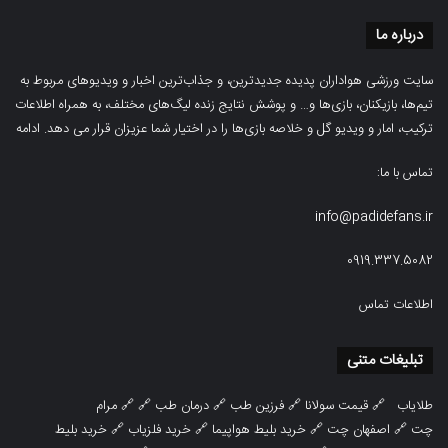
درباره ما
سایت ورزشی هواداران پدیده جدیدترین، و جذاب‌ترین اخبار و ویدیوهای مربوط به
تیم‌ها، بازیکنان، بازی‌ها و… و پوشش نتایج زنده لیگ‌های مختلف، به همراه اطلاعات
ترکیب، امار و ویدیو‌‌ گل‌ و خلاصه بازی‌ها را در اختیار شما عزیزان قرار می دهد.
ادامه
تماس با ما:
info@padidefans.ir
0919.337.5082
اطلاعات تماس
تبلیغات متنی
طلایاب
🔗
قیمت سولانا
🔗
فرزین طب
🔗
درمان طب
🔗 🔗
مرام
چت
🔗
اصفهان چت
🔗
خرید بلیط هواپیما
🔗
خرید فلزیاب
🔗
خرید بلیط