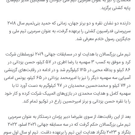
محمدی را نیز به عنوان سرمربی تیم ملی جوانان و همچنین مدیر تیم‌های
پایه کشتی برگزید.
دارنده دو نشان نقره و دو برنز جهان، زمانی که حمید بنی‌تمیم سال 2018
سرپرستی فدراسیون کشتی را برعهده گرفت، به عنوان سرمربی تیم ملی و
جایگزین رسول خادم معرفی شد.
تیم ملی بزرگسالان با هدایت او در مسابقات جهانی 2019 نورسلطان شرکت
کرد و موفق به کسب 3 سهمیه با رضا اطری در 57 کیلو، حسن یزدانی در
86 کیلو و یدالله محبی در 125 کیلوگرم شد و در ادامه در رقابت‌های گزینشی
آسیایی سه سهمیه دیگر را نیز با امیرمحمد یزدانی در 65 کیلو، یونس امامی
در 74 کیلو و محمدحسین محمدیان در 97 کیلوگرم به دست آورد تا با
سهمیه کامل و هدایت محمدی در بازی‌های المپیک شرکت کرده و کار خود
را با نقره حسن یزدانی و برنز امیرحسین زارع در توکیو تمام کند.
بعد از این رقابت‌ها، از سوی علیرضا دبیر پژمان درستکار به عنوان سرمربی
تیم ملی بزرگسالان حکم گرفت که در سه مسابقه جهانی 2021 اسلو، 2022
بلگراد و 2023 بلگراد هدایت این تیم را برعهده داشت. تیم او سال اول سوم