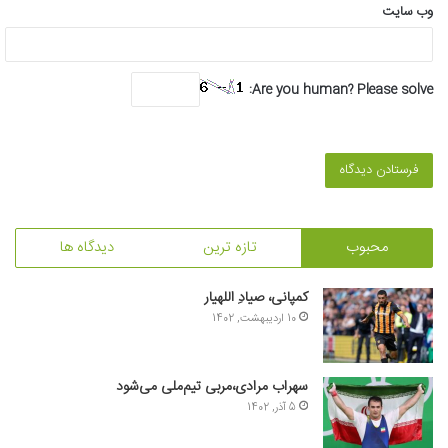
وب‌ سایت
Are you human? Please solve:
محبوب
تازه ترین
دیدگاه ها
کمپانی، صیادِ اللهیار
10 اردیبهشت, 1402
سهراب مرادی،مربی تیم‌ملی می‌شود
5 آذر, 1402