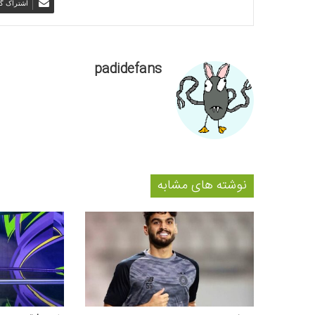
اشتراک گذ
padidefans
نوشته های مشابه