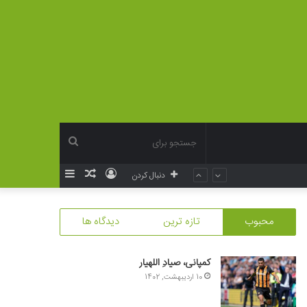
جستجو
ورود
نوشته
سایدبار
دنبال کردن
برای
تصادفی
محبوب
تازه ترین
دیدگاه ها
کمپانی، صیادِ اللهیار
10 اردیبهشت, 1402