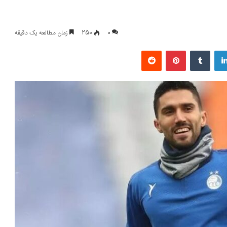
0
250
زمان مطالعه یک دقیقه
لینکداین
تامبلر
پینتریست
Reddit