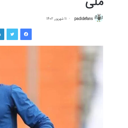
ملی
padidefans
11 شهریور, 1402
فیسبوک
توییتر