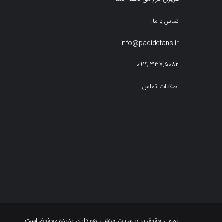
تماس با ما:
info@padidefans.ir
0919.337.5082
اطلاعات تماس
تمامی حقوق برای سایت ورزشی هواداران پدیده محفوظ است.