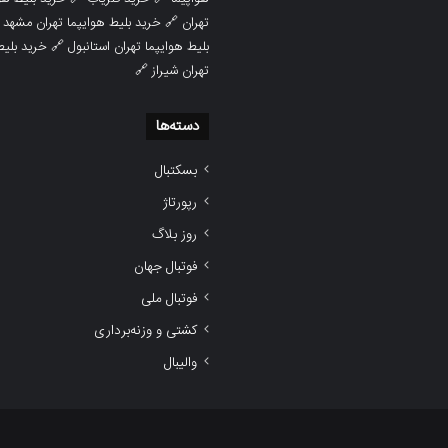

خرید بلیط هوایپما تهران مشهد
🔗
تهران
ط هوایپما
🔗
بلیط هوایپما تهران استانبول
🔗
تهران شیراز
دسته‌ها
بسکتبال
رپورتاژ
روز بلاگ
فوتبال جهان
فوتبال ملی
کشتی و وزنه‌برداری
والیبال