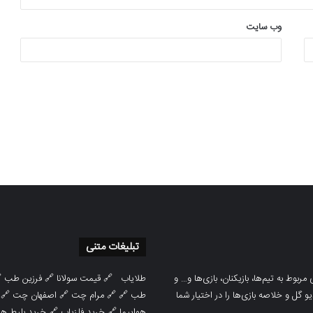
وب‌ سایت
تبلیغات متنی

فرزین طب
🔗
قیمت سولانا
🔗
طلایاب
سایت ورزشی هواداران پدیده جدیدترین، 
🔗
اصفهان چت
🔗
مرام چت
🔗 🔗
طب
پوشش نتایج زنده لیگ‌های مختلف، به همر
هوایپما مشهد
🔗
خرید فلزیاب
🔗
هواپیما