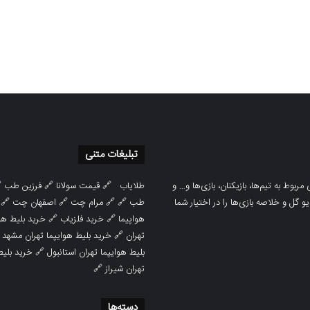
تبلیغات متنی

فرزین طب
🔗
قیمت سولانا
🔗
طلایاب
سایت ورزشی هواداران پدیده جدیدترین، 
🔗
اصفهان چت
🔗
مرام چت
🔗 🔗
طب
پوشش نتایج زنده لیگ‌های مختلف، به همر
هوایپما مشهد
🔗
خرید فلزیاب
🔗
هواپیما

خرید بلیط هوایپما تهران مشهد
🔗
تهران
ط هوایپما
🔗
بلیط هوایپما تهران استانبول
🔗
تهران شیراز
دسته‌ها