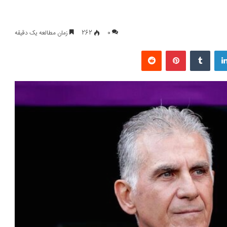
0
262
زمان مطالعه یک دقیقه
لینکداین
تامبلر
پینتریست
Reddit