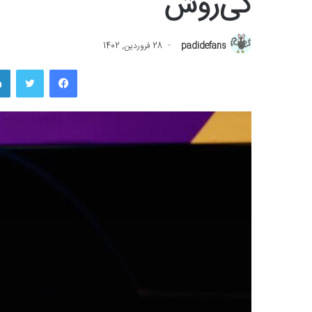
کی‌روش
padidefans
28 فروردین, 1402
فیسبوک
توییتر