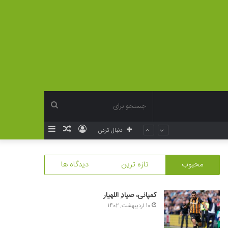
جستجو
ورود
نوشته
سایدبار
دنبال کردن
برای
تصادفی
محبوب
تازه ترین
دیدگاه ها
کمپانی، صیادِ اللهیار
10 اردیبهشت, 1402