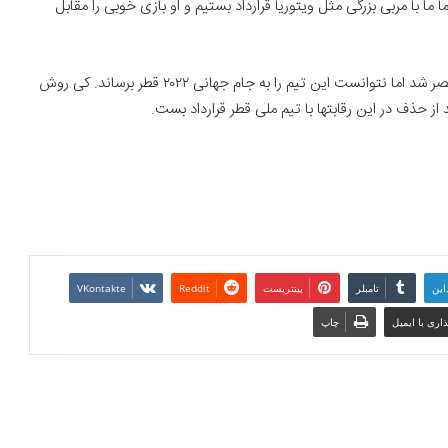
ا ما با مربی بزرگی مثل ویتوریا قرارداد بستیم و او بازی خوبی را مقابل
کارلوس کی روش پس از جدایی از تیم ملی کلمبیا سرمربی تیم مصر شد اما نتوانست این تیم را به جام جهانی ۲۰۲۲ قطر برساند. کی روش
ز حذف در این رقابتها با تیم ملی قطر قرارداد بست.
این
تامبلر
پینتریست
Reddit
VKontakte
اری با ایمیل
چاپ