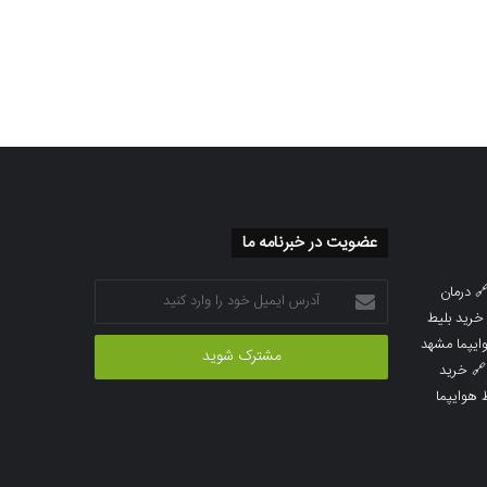
عضویت در خبرنامه ما
آدرس
درمان

ایمیل
خرید بلیط
خود
خرید بلیط 
را
خرید

وارد
خرید بلی
کنید