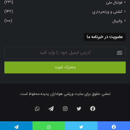
(231)
فوتبال ملی
(142)
کشتی و وزنه‌برداری
(100)
والیبال
عضویت در خبرنامه ما
آدرس
ایمیل
خود
را
وارد
کنید
تمامی حقوق برای سایت ورزشی هواداران پدیده محفوظ است.
فیسبوک
توییتر
اینستاگرام
تلگرام
واتس
آپ