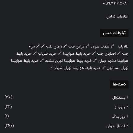
0919.337.5082
اطلاعات تماس
تبلیغات متنی
طلایاب
🔗
قیمت سولانا
🔗
فرزین طب
🔗
درمان طب
🔗 🔗
مرام
چت
🔗
اصفهان چت
🔗
خرید بلیط هواپیما
🔗
خرید فلزیاب
🔗
خرید بلیط
هوایپما مشهد تهران
🔗
خرید بلیط هوایپما تهران مشهد
🔗
خرید بلیط هوایپما
تهران استانبول
🔗
خرید بلیط هوایپما تهران شیراز
🔗
دسته‌ها
(27)
بسکتبال
(22)
رپورتاژ
(1)
روز بلاگ
(240)
فوتبال جهان