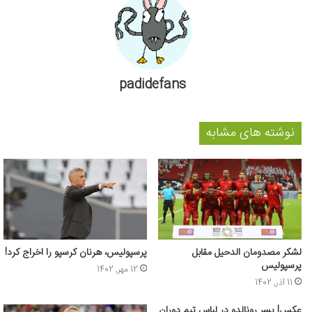
padidefans
نوشته های مشابه
لشکر مصدومان الدحیل مقابل
پرسپولیس، هرنان کرسپو را اخراج کرد!
پرسپولیس
12 مهر, 1402
11 آذر, 1402
عکس| پسر رونالدو در لباس تیم دوران