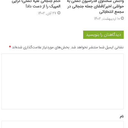
واکنش سخنگوی فدراسیون کشتی به
حکم جنجالی علیه کشتی؛ گرایی
حواشی اخیر/افشای جمله جنجالی در
المپیک را از دست داد!
مجمع انتخاباتی
27 آبان, 1402
10 اردیبهشت, 1402
دیدگاهتان را بنویسید
نشانی ایمیل شما منتشر نخواهد شد.
بخش‌های موردنیاز علامت‌گذاری شده‌اند
*
د
ی
د
گ
ا
ه
*
نام