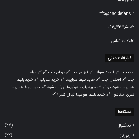
تماس با ما:
info@padidefans.ir
0919.337.5082
اطلاعات تماس
تبلیغات متنی
طلایاب
🔗
قیمت سولانا
🔗
فرزین طب
🔗
درمان طب
🔗 🔗
مرام
چت
🔗
اصفهان چت
🔗
خرید بلیط هواپیما
🔗
خرید فلزیاب
🔗
خرید بلیط
هوایپما مشهد تهران
🔗
خرید بلیط هوایپما تهران مشهد
🔗
خرید بلیط هوایپما
تهران استانبول
🔗
خرید بلیط هوایپما تهران شیراز
🔗
دسته‌ها
(27)
بسکتبال
(22)
رپورتاژ