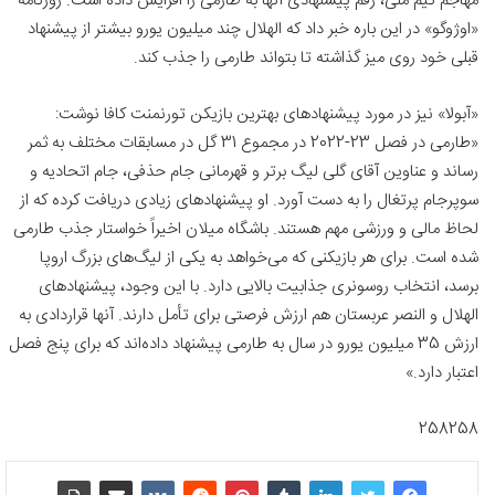
مهاجم تیم ملی، رقم پیشنهادی آنها به طارمی را افزایش داده است. روزنامه
«اوژوگو» در این باره خبر داد که الهلال چند میلیون یورو بیشتر از پیشنهاد
قبلی خود روی میز گذاشته تا بتواند طارمی را جذب کند.
«آبولا» نیز در مورد پیشنهادهای بهترین بازیکن تورنمنت کافا نوشت:
«طارمی در فصل 23-2022 در مجموع 31 گل در مسابقات مختلف به ثمر
رساند و عناوین آقای گلی لیگ برتر و قهرمانی جام حذفی، جام اتحادیه و
سوپرجام پرتغال را به دست آورد. او پیشنهادهای زیادی دریافت کرده که از
لحاظ مالی و ورزشی مهم هستند. باشگاه میلان اخیراً خواستار جذب طارمی
شده است. برای هر بازیکنی که می‌خواهد به یکی از لیگ‌های بزرگ اروپا
برسد، انتخاب روسونری جذابیت بالایی دارد. با این وجود، پیشنهادهای
الهلال و النصر عربستان هم ارزش فرصتی برای تأمل دارند. آنها قراردادی به
ارزش 35 میلیون یورو در سال به طارمی پیشنهاد داده‌اند که برای پنج فصل
اعتبار دارد.»
258258