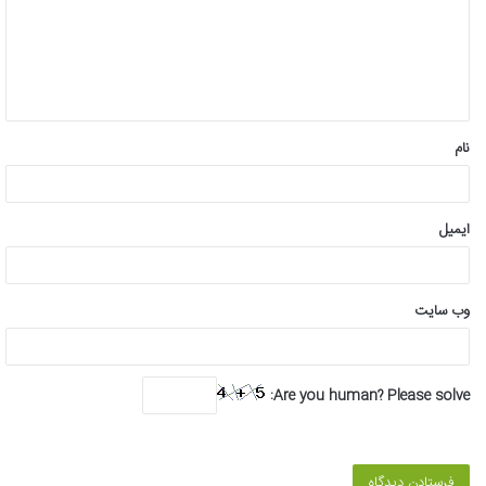
گ
ا
ه
*
نام
ایمیل
وب‌ سایت
Are you human? Please solve: