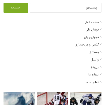
ج
س
ت
ج
صفحه اصلی
و
فوتبال ملی
ب
ر
فوتبال جهان
ا
کشتی و وزنه‌برداری
ی
:
بسکتبال
والیبال
رپورتاژ
درباره ما
تماس با ما