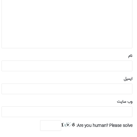
ی
د
گ
ا
ه
*
نام
ایمیل
وب‌ سایت
Are you human? Please solve: