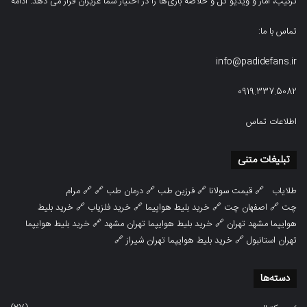
ترکیب، امار و ویدیو‌‌ گل‌ و خلاصه بازی‌ها را در اختیار شما عزیزان قرار می دهد.
ادامه
تماس با ما:
info@padidefans.ir
0919.337.5082
اطلاعات تماس
تبلیغات متنی
طلایاب
🔗
قیمت سولانا
🔗
فرزین طب
🔗
درمان طب
🔗 🔗
مرام
چت
🔗
اصفهان چت
🔗
خرید بلیط هواپیما
🔗
خرید فلزیاب
🔗
خرید بلیط
هوایپما مشهد تهران
🔗
خرید بلیط هوایپما تهران مشهد
🔗
خرید بلیط هوایپما
تهران استانبول
🔗
خرید بلیط هوایپما تهران شیراز
🔗
دسته‌ها