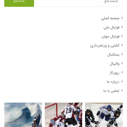
س
ت
ج
صفحه اصلی
و
فوتبال ملی
ب
ر
فوتبال جهان
ا
کشتی و وزنه‌برداری
ی
:
بسکتبال
والیبال
رپورتاژ
درباره ما
تماس با ما