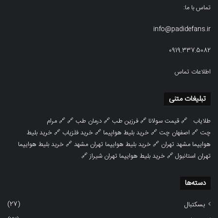
تماس با ما:
info@padidefans.ir
0919.337.5082
اطلاعات تماس
تبلیغات متنی
طلایاب
🔗
قیمت سولانا
🔗
فرزین طب
🔗
درمان طب
🔗 🔗
مرام
چت
🔗
اصفهان چت
🔗
خرید بلیط هواپیما
🔗
خرید فلزیاب
🔗
خرید بلیط
هوایپما مشهد تهران
🔗
خرید بلیط هوایپما تهران مشهد
🔗
خرید بلیط هوایپما
تهران استانبول
🔗
خرید بلیط هوایپما تهران شیراز
🔗
دسته‌ها
(27)
بسکتبال