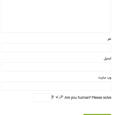
د
گ
ا
ه
*
نام
ایمیل
وب‌ سایت
Are you human? Please solve: