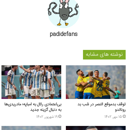
padidefans
نوشته های مشابه
توقف بدموقع النصر در شب بد
بی‌اعتمادی رئال به امباپه؛ مادریدی‌ها
رونالدو
به دنبال گزینه جدید
15 مهر, 1402
19 شهریور, 1402