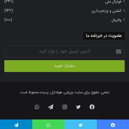
(231)
فوتبال ملی
(142)
کشتی و وزنه‌برداری
(100)
والیبال
عضویت در خبرنامه ما
آدرس
ایمیل
خود
را
وارد
کنید
تمامی حقوق برای سایت ورزشی هواداران پدیده محفوظ است.
فیسبوک
توییتر
اینستاگرام
تلگرام
واتس
آپ