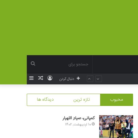
جستجو
ورود
نوشته
سایدبار
دنبال کردن
برای
تصادفی
محبوب
تازه ترین
دیدگاه ها
کمپانی، صیادِ اللهیار
10 اردیبهشت, 1402