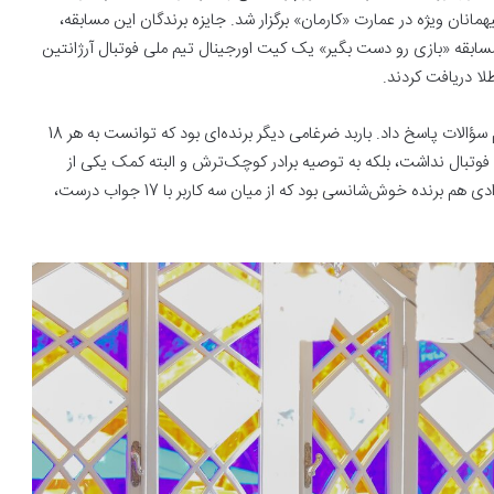
مانان ویژه در عمارت «کارمان» برگزار شد. جایزه برندگان این مسابقه،
مسابقه «بازی رو دست بگیر» یک کیت اورجینال تیم ملی فوتبال آرژانتین
ا دریافت کردند.
رضا اسکندری اولین برنده مسابقه بود که زودتر از دیگران به تمام سؤالات پاسخ داد. باربد ضرغامی دیگر برنده‌ای بود که توانست به هر 18
فوتبال نداشت، بلکه به توصیه برادر کوچک‌ترش و البته کمک یکی از
دوستان فوتبالی خود موفق شد امتیاز کامل کسب کند. حامد جوادی هم برنده خوش‌شانسی بود که از میان سه کاربر با 17 جواب درست،