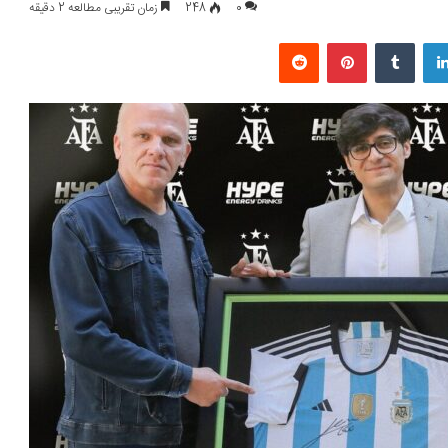
0
248
زمان تقریبی مطالعه 2 دقیقه
لینکداین
تامبلر
پینتریست
Reddit