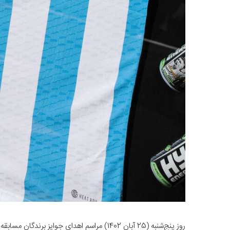
روز پنج‌شنبه (25 آبان 1402) مراسم اهدای جوا