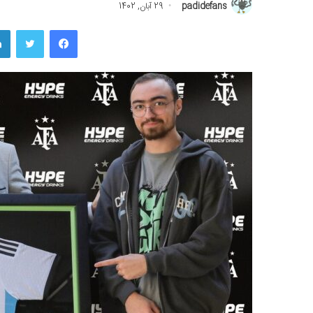
padidefans
29 آبان, 1402
فیسبوک
توییتر