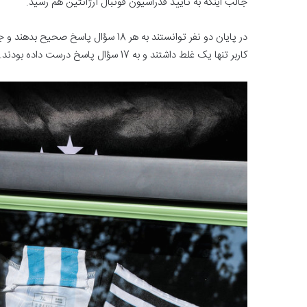
جالب اینکه به تأیید فدراسیون فوتبال آرژانتین هم رسید.
در پایان دو نفر توانستند به هر 18 سؤال
کاربر تنها یک غلط داشتند و به 17 سؤال پاسخ درست داده بودند. در نهایت برنده سوم از طریق قرعه‌کشی مشخص شد.