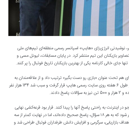
رش خبرگزاری خبرآنلاین؛ پیش از آغاز جام جهانی 2022 قطر، نوشیدنی انرژی‌زای «هایپ» اسپانسر رسمی منطقه‌ای تیم‌های ملی
ویر بازیکنان این تیم منتشر کرد. در پایان مسابقات، لیونل مسی و
از بازی‌های جام جهانی و در سال ۱۴۰۲، مسابقه‌ای هم تحت عنوان «بازی رو دست بگیر» ترتیب داد و از علاقه‌مندان به
فوتبال خواست به 18 سؤال پاسخ دهند. این سؤالات به تناوب در طول 6 هفته روی سایت رسمی هایپ قرار گرفت و سبب شد 134 هزار نفر
در اینترنت به راحتی پاسخ آنها را پیدا کنند. قرار بود قرعه‌کشی نهایی
برای تعیین سه برنده نهایی، نیمه مردادماه بین تمام افرادی برگزار شود که به هر ۱۸ سؤال، پاسخ صحیح داده‌اند، اما در نهایت کمتر از سه
هداف بازاریابی، سرگرمی و افزایش دانش طرفداران فوتبال طراحی شد و