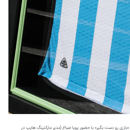
یز برندگان مسابقه «بازی رو دست بگیر» با حضور پویا صباغ (مدیر مارکتینگ هایپ در