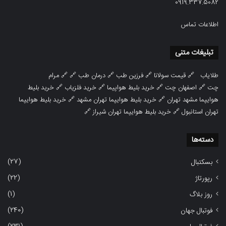
0919.337.5082
اطلاعات تماس
تبلیغات متنی
طلایاب
🔗
قیمت سولانا
🔗
فرزین طب
🔗
درمان طب
🔗 🔗
مرام
چت
🔗
اصفهان چت
🔗
خرید بلیط هواپیما
🔗
خرید فلزیاب
🔗
خرید بلیط
هوایپما مشهد تهران
🔗
خرید بلیط هوایپما تهران مشهد
🔗
خرید بلیط هوایپما
تهران استانبول
🔗
خرید بلیط هوایپما تهران شیراز
🔗
دسته‌ها
(27)
بسکتبال
(22)
رپورتاژ
(1)
روز بلاگ
(240)
فوتبال جهان