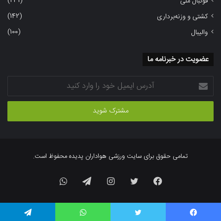
(231)
فوتبال ملی
(142)
کشتی و وزنه‌برداری
(100)
والیبال
عضویت در خبرنامه ما
آدرس
ایمیل
خود
را
وارد
کنید
تمامی حقوق برای سایت ورزشی هواداران پدیده محفوظ است.
فیسبوک
توییتر
اینستاگرام
تلگرام
واتس
آپ