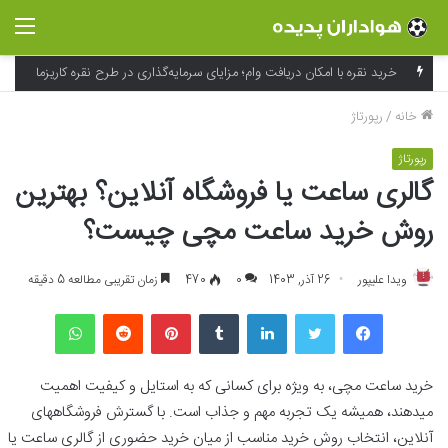
منو
فراتر از لوگو؛ جادوی شخصی‌سازی و بسته‌بندی در خلق تجربه به یاد ماندنی برند
خانه
/
رپورتاژ
رپورتاژ
گالری ساعت یا فروشگاه آنلاین؟ بهترین
روش خرید ساعت مچی چیست؟
ویدا علیپور
26 آذر, 1403
0
470
زمان تقریبی مطالعه 5 دقیقه
فیسبوک
توییتر
لینکداین
تامبلر
پینتریست
Reddit
واتس آپ
خرید ساعت مچی، به ویژه برای کسانی که به استایل و کیفیت اهمیت
میدهند، همیشه یک تجربه مهم و جذاب است. با گسترش فروشگاههای
آنلاین، انتخاب روش خرید مناسب از میان خرید حضوری از گالری ساعت یا