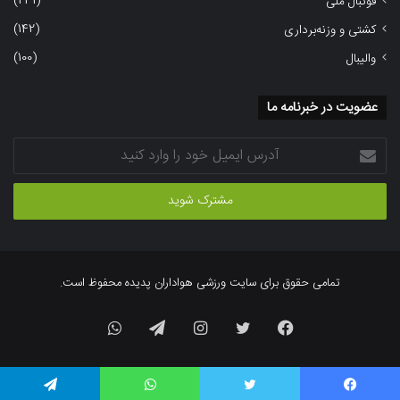
(231)
فوتبال ملی
(142)
کشتی و وزنه‌برداری
(100)
والیبال
عضویت در خبرنامه ما
آدرس
ایمیل
خود
را
وارد
کنید
تمامی حقوق برای سایت ورزشی هواداران پدیده محفوظ است.
فیسبوک
توییتر
اینستاگرام
تلگرام
واتس
آپ