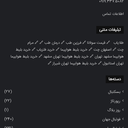
0919.337.5082
اطلاعات تماس
تبلیغات متنی
طلایاب
🔗
قیمت سولانا
🔗
فرزین طب
🔗
درمان طب
🔗 🔗
مرام
چت
🔗
اصفهان چت
🔗
خرید بلیط هواپیما
🔗
خرید فلزیاب
🔗
خرید بلیط
هوایپما مشهد تهران
🔗
خرید بلیط هوایپما تهران مشهد
🔗
خرید بلیط هوایپما
تهران استانبول
🔗
خرید بلیط هوایپما تهران شیراز
🔗
دسته‌ها
(27)
بسکتبال
(22)
رپورتاژ
(1)
روز بلاگ
(240)
فوتبال جهان