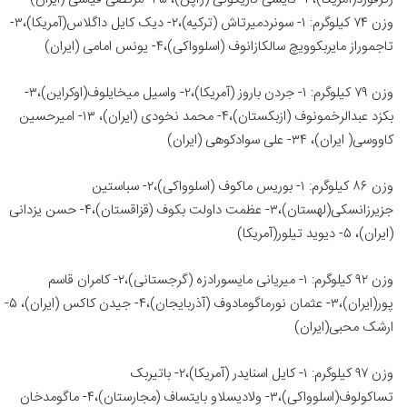
وزن ۷۴ کیلوگرم: ۱- سونردمیرتاش (ترکیه)،۲- دیک کایل داگلاس(آمریکا)،۳-
تاجموراز مایربکوویچ سالکازانوف (اسلوواکی)،۴- یونس امامی (ایران)
وزن ۷۹ کیلوگرم: ۱- جردن باروز (آمریکا)،۲- واسیل میخایلوف(اوکراین)،۳-
بکزد عبدالرخمونوف (ازبکستان)،۴- محمد نخودی (ایران)، ۱۳- امیرحسین
کاووسی( ایران)، ۳۴- علی سوادکوهی (ایران)
وزن ۸۶ کیلوگرم: ۱- بوریس ماکوف (اسلوواکی)،۲- سباستین
جزیرزانسکی(لهستان)،۳- عظمت داولت بکوف (قزاقستان)،۴- حسن یزدانی
(ایران)، ۵- دیوید تیلور(آمریکا)
وزن ۹۲ کیلوگرم: ۱- میریانی مایسورادزه (گرجستانی)،۲- کامران قاسم
پور(ایران)،۳- عثمان نورماگومادوف (آذربایجان)،۴- جیدن کاکس (ایران)، ۵-
ارشک محبی(ایران)
وزن ۹۷ کیلوگرم: ۱- کایل اسنایدر (آمریکا)،۲- باتیربک
تساکولوف(اسلوواکی)،۳- ولادیسلاو بایتساف (مجارستان)،۴- ماگومدخان