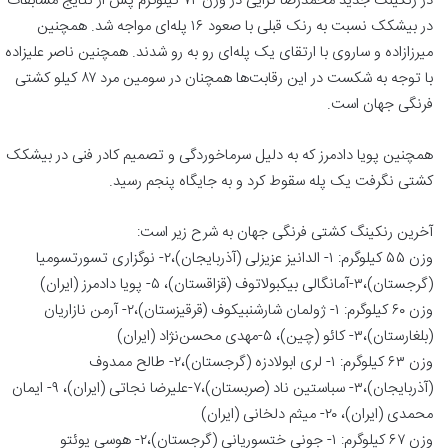
در رنکینگ جدید محمدرضا گرایی در وزن ۷۲ کیلوگرم پس از نتایج مسابقات
در بیشکک نسبت به رنک قبلی با صعود ۱۶ پله‌ای مواجه شد. همچنین
میرزازاده و ساروی با ارتقای یک پله‌ای رو به رو شدند. همچنین ناصر علیزاده
با توجه به شکست در این رقابت‌ها همچنان در سومین مرد ۸۷ کیلو کشتی
فرنگی جهان است.
همچنین پویا دادمرز که به دلیل سرماخوردگی و تصمیم کادر فنی در بیشکک
کشتی نگرفت یک پله سقوط کرد و به جایگاه پنجم رسید.
آخرین رنکینگ کشتی فرنگی جهان به شرح زیر است:
وزن ۵۵ کیلوگرم: ۱- الدانیز عزیزلی (آذربایجان)،۲- نوگزاری تسورتسومیا
(گرجستان)،۳-آمانگالی بیکبولاتوف (قزاقستان)، ۵- پویا دادمرز (ایران)
وزن ۶۰ کیلوگرم: ۱- ژولمان شارشنبیکوف (قرقیزستان)،۲- آرمن نازاریان
(بلغارستان)،۳- کائو (چین)، ۵-مهدی محسن‌نژاد (ایران)
وزن ۶۳ کیلوگرم: ۱- لری ابولادزه (گرجستان)،۲- طالح ممدوف
(آذربایجان)،۳- سباستین ناد (صربستان)،۷-علیرضا نجاتی (ایران)، ۹- ایمان
محمدی (ایران)، ۲۰- میثم دلخانی (ایران)
وزن ۶۷ کیلوگرم: ۱- جونی ختسوریانی (گرجستان)،۲- هوسی یوئتو