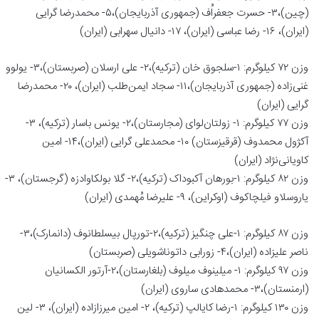
(چین)،۳- حسرت جعفراُف (جمهوری آذربایجان)،۵- محمدرضا گرایی
(ایران)، ۱۶- رضا عباسی (ایران)، ۱۷- دانیال سهرابی (ایران)
وزن ۷۲ کیلوگرم: ۱-سلجوق خان (ترکیه)،۲- علی ارسلان (صربستان)،۳- یولوو
غنی‌زاده (جمهوری آذربایجان)،۱۱- سجاد ایمن‌طلب (ایران)، ۲۰- محمدرضا
گرایی (ایران)
وزن ۷۷ کیلوگرم: ۱- زولتان‌لوای (مجارستان)،۲- یونس باسار (ترکیه)، ۳-
آکژول محمدوف (قرقیزستان) ۱۰- محمدعلی گرایی (ایران)،۱۴- امین
کاویانی‌نژاد (ایران)
وزن ۸۲ کیلوگرم: ۱-بورهان آکبوداک (ترکیه)،۲- گلا بولکاوادزه (گرجستان)، ۳-
یاروسلاو فیلچاکوف (اوکراین)، ۹- علیرضا مُهمدی (ایران)
وزن ۸۷ کیلوگرم: ۱-علی چنگیز (ترکیه)،۲-تورپال بیسلطانوف (دانمارک)،۳-
ناصر علیزاده (ایران)،۴- زورابی داتوناشویلی (صربستان)
وزن ۹۷ کیلوگرم: ۱- میلینوف میلوف (بلغارستان)،۲-آرتور الکسانیان
(ارمنستان)،۳- محمدهادی ساروی (ایران)
وزن ۱۳۰ کیلوگرم: ۱-رضا کایالپ (ترکیه)، ۲- امین میرزازاده (ایران)، ۳- لین