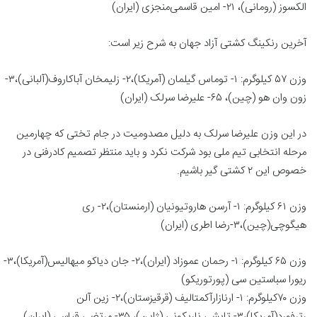
الکسوز (رومانی)، ۲۱- امین قاسمی‌منجزی (ایران)
آخرین رنکینگ کشتی آزاد جهان به شرح زیر است:
وزن ۵۷ کیلوگرم: ۱- توماس گیلمان (آمریکا)،۲- زلیمخان آباکاروف(آلبانی)،۳-
زون وان هو (چین)، ۶۵- علیرضا سرلک (ایران)
در این وزن علیرضا سرلک به دلیل مصدومیت در جام تختی که چهارمین
مرحله انتخابی تیم ملی بود شرکت نکرد و باید منتظر تصمیم کادرفنی در
خصوص این ۲ کشتی گیر باشیم.
وزن ۶۱ کیلوگرم: ۱- آرسن هاروتیونیان (ارمنستان)،۲- ری
هیگوچی(چین)،۳-رضا اطری (ایران)
وزن ۶۵ کیلوگرم: ۱- رحمان عموزاد (ایران)،۲- جان دیاکو میهالیس(آمریکا)،۳-
ریورا سباستین سی (پورتوریکو)
وزن ۷۰کیلوگرم: ۱- ارنازارآکمتالیف (قرقیزستان)،۲- زین آلن
رترفورد(آمریکا)،۳- تایشی ناریکونی (ژاپن)، ۳۵- مرتضی قیاسی (ایران)