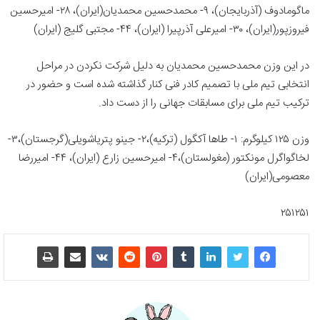
ماگومادوف (آذربایجان)، ۹- محمدحسین محمدیان(ایران)، ۲۸- امیرحسین
فیروزپور(ایران)، ۳۰- امیرعلی آذرپیرا (ایران)، ۴۴- مجتبی گلیج (ایران)
در این وزن محمدحسین محمدیان به دلیل شرکت نکردن در مراحل
انتخابی تیم ملی با تصمیم کادر فنی کنار گذاشته شده است و حضور در
ترکیب تیم ملی برای مسابقات جهانی را از دست داد.
وزن ۱۲۵ کیلوگرم: ۱- طاها آکگول (ترکیه)،۲- جینو پتریاشویلی(گرجستان)،۳-
لخاگواگرل مونکتور (مغولستان)،۴- امیرحسین زارع (ایران)، ۴۴- امیررضا
معصومی(ایران)
۲۵۱۲۵۱