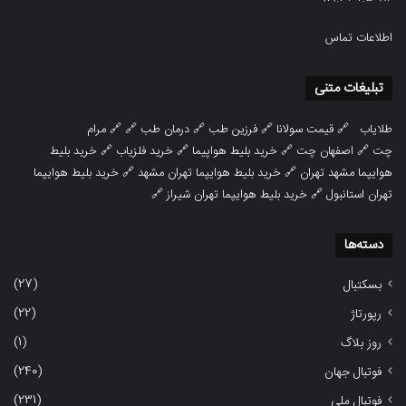
اطلاعات تماس
تبلیغات متنی
طلایاب
🔗
قیمت سولانا
🔗
فرزین طب
🔗
درمان طب
🔗 🔗
مرام
چت
🔗
اصفهان چت
🔗
خرید بلیط هواپیما
🔗
خرید فلزیاب
🔗
خرید بلیط
هوایپما مشهد تهران
🔗
خرید بلیط هوایپما تهران مشهد
🔗
خرید بلیط هوایپما
تهران استانبول
🔗
خرید بلیط هوایپما تهران شیراز
🔗
دسته‌ها
(27)
بسکتبال
(22)
رپورتاژ
(1)
روز بلاگ
(240)
فوتبال جهان
(231)
فوتبال ملی