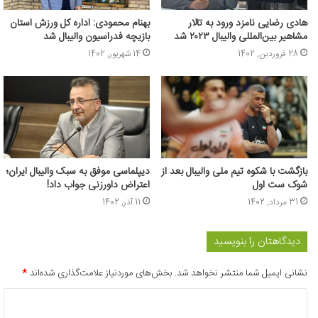
هادی رضایی نامزد ورود به تالار
بهنام محمودی: اداره کل ورزش استان
مشاهیر بین‌المللی والیبال ۲۰۲۳ شد
بازیچه فدراسیون والیبال شد
28 فروردین, 1402
14 شهریور, 1402
بازگشت با شکوه تیم ملی والیبال بعد از
دیپلماسی موفق به سبک والیبال ایران؛
شوک ست اول
اعتراض داورزنی جواب داد!
31 مرداد, 1402
11 آذر, 1402
دیدگاهتان را بنویسید
نشانی ایمیل شما منتشر نخواهد شد.
بخش‌های موردنیاز علامت‌گذاری شده‌اند
*
د