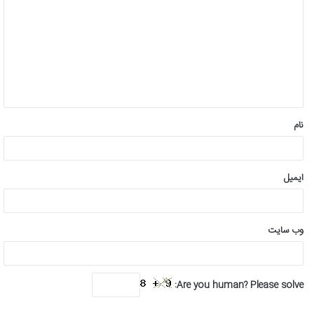
ی
د
گ
ا
ه
*
نام
ایمیل
وب‌ سایت
Are you human? Please solve: