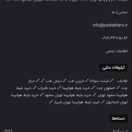
تماس با ما:
info@padidefans.ir
0919.337.5082
اطلاعات تماس
تبلیغات متنی
طلایاب
🔗
قیمت سولانا
🔗
فرزین طب
🔗
درمان طب
🔗 🔗
مرام
چت
🔗
اصفهان چت
🔗
خرید بلیط هواپیما
🔗
خرید فلزیاب
🔗
خرید بلیط
هوایپما مشهد تهران
🔗
خرید بلیط هوایپما تهران مشهد
🔗
خرید بلیط هوایپما
تهران استانبول
🔗
خرید بلیط هوایپما تهران شیراز
🔗
دسته‌ها
(27)
بسکتبال