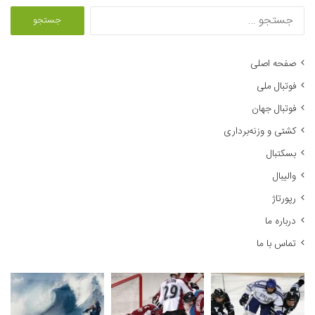
ج
س
ت
ج
صفحه اصلی
و
فوتبال ملی
ب
ر
فوتبال جهان
ا
کشتی و وزنه‌برداری
ی
:
بسکتبال
والیبال
رپورتاژ
درباره ما
تماس با ما