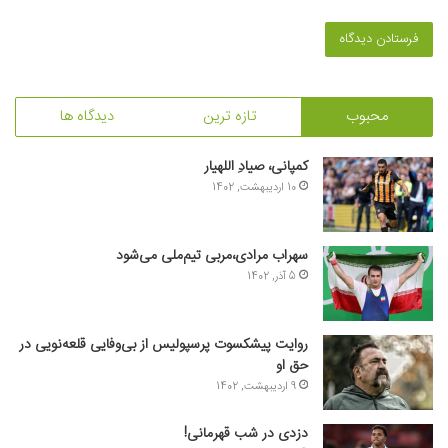
محبوب
تازه ترین
دیدگاه ها
کمپانی، صیادِ اللهیار
10 اردیبهشت, 1402
سهراب مرادی،مربی تیم‌ملی می‌شود
5 آذر, 1402
روایت پیشکسوت پرسپولیس از بی‌وفایی قلعه‌نویی در
حق او
9 اردیبهشت, 1402
دزدی در شب قهرمانی!