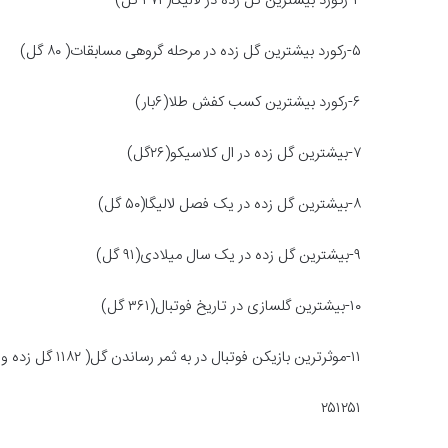
۴-رکورد بیشترین گل زده در لالیگا(۴۷۴ گل)
۵-رکورد بیشترین گل زده در مرحله گروهی مسابقات( ۸۰ گل)
۶-رکورد بیشترین کسب کفش طلا(۶بار)
۷-بیشترین گل زده در ال کلاسیکو(۲۶گل)
۸-بیشترین گل زده در یک فصل لالیگا(۵۰ گل)
۹-بیشترین گل زده در یک سال میلادی(۹۱ گل)
۱۰-بیشترین گلسازی در تاریخ فوتبال(۳۶۱ گل)
۱۱-موثرترین بازیکن فوتبال در به ثمر رساندن گل( ۱۱۸۲ گل زده و ساخته)
۲۵۱۲۵۱