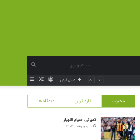
جستجو
ورود
نوشته
سایدبار
دنبال کردن
برای
تصادفی
محبوب
تازه ترین
دیدگاه ها
کمپانی، صیادِ اللهیار
10 اردیبهشت, 1402