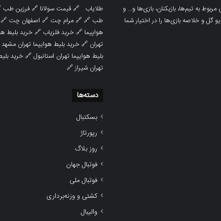

فرزین طب
🔗
قیمت سولانا
🔗
طلایاب
سایت ورزشی هواداران پدیده جدیدترین، 
🔗
اصفهان چت
🔗
مرام چت
🔗 🔗
طب
پوشش نتایج زنده لیگ‌های مختلف، به همر
هوایپما مشهد
🔗
خرید فلزیاب
🔗
هواپیما

خرید بلیط هوایپما تهران مشهد
🔗
تهران
ط هوایپما
🔗
بلیط هوایپما تهران استانبول
🔗
تهران شیراز
دسته‌ها
بسکتبال
رپورتاژ
روز بلاگ
فوتبال جهان
فوتبال ملی
کشتی و وزنه‌برداری
والیبال