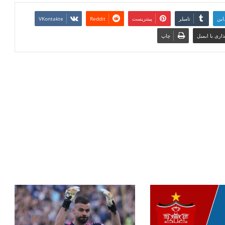
این
تامبلر
پینتریست
Reddit
VKontakte
اری با ایمیل
چاپ