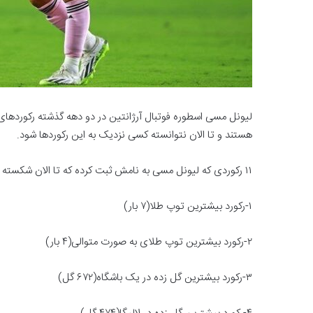
لیونل مسی اسطوره فوتبال آرژانتین در دو دهه گذشته رکوردهای
هستند و تا الان نتوانسته کسی نزدیک به این رکوردها شود.
۱۱ رکوردی که لیونل مسی به نامش ثبت کرده که تا الان شکسته نشده به ترتیب زیر است:
۱-رکورد بیشترین توپ طلا(۷ بار)
۲-رکورد بیشترین توپ طلای به صورت متوالی(۴ بار)
۳-رکورد بیشترین گل زده در یک باشگاه(۶۷۲ گل)