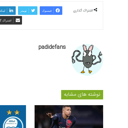
اشتراک گذاری
فیسبوک
توییتر
لینکد
اشتراک گذ
padidefans
نوشته های مشابه