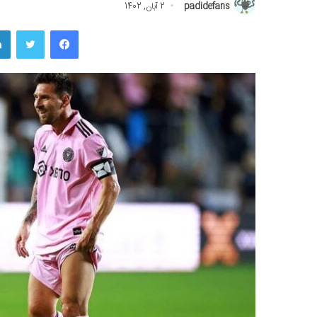
padidefans
2 آبان, 1402
فیسبوک
توییتر