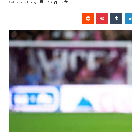
0
216
زمان مطالعه یک دقیقه
لینکداین
تامبلر
پینتریست
Reddit