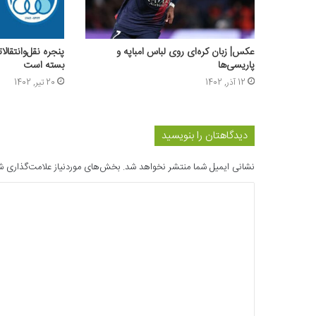
عکس‌| زبان کره‌ای روی لباس امباپه و
پنجره نقل‌وانتقال
پاریسی‌ها
بسته است
12 آذر, 1402
20 تیر, 1402
دیدگاهتان را بنویسید
نشانی ایمیل شما منتشر نخواهد شد.
بخش‌های موردنیاز علامت‌گذاری ش
د
ی
د
گ
ا
ه