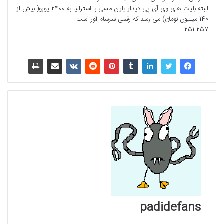
البته بلیت های وی آی پی دیدار یاران مسی با استرالیا به 2400 یورو( بیش از
140 میلیون تومان) می رسد که رقمی سرسام آور است.
257 251
padidefans