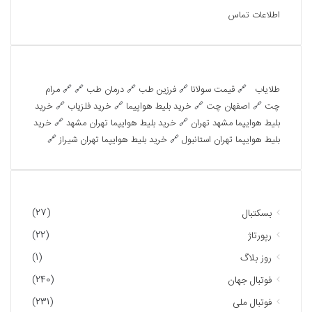
اطلاعات تماس
تبلیغات متنی
طلایاب
🔗
قیمت سولانا
🔗
فرزین طب
🔗
درمان طب
🔗 🔗
مرام
چت
🔗
اصفهان چت
🔗
خرید بلیط هواپیما
🔗
خرید فلزیاب
🔗
خرید
بلیط هوایپما مشهد تهران
🔗
خرید بلیط هوایپما تهران مشهد
🔗
خرید
بلیط هوایپما تهران استانبول
🔗
خرید بلیط هوایپما تهران شیراز
🔗
دسته‌ها
(27)
بسکتبال
(22)
رپورتاژ
(1)
روز بلاگ
(240)
فوتبال جهان
(231)
فوتبال ملی