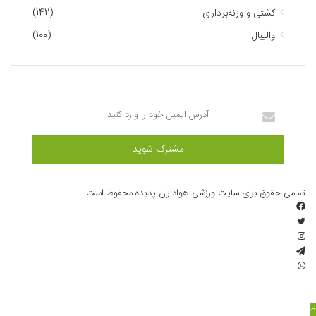
(142)
کشتی و وزنه‌برداری
(100)
والیبال
عضویت در خبرنامه ما
آدرس
ایمیل
خود
را
وارد
کنید
تمامی حقوق برای سایت ورزشی هواداران پدیده محفوظ است.
فیسبوک
توییتر
اینستاگرام
تلگرام
واتس
آپ
دکمه