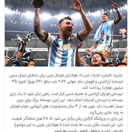
نشریه «البیان» امارات خبر داد هواداران فوتبال چین برای تماشای لیونل مسی
ابرستاره آرژانتینی و قهرمان جام جهانی 2022 باید مبلغ 630 یورو( تقریبا 35
میلیون تومان) پرداخت کنند.
تیم ملی فوتبال آرژانتین به همراه مسی قرار است راهی پکن شود تا یک بازی
دوستانه با تیم ملی استرالیا انجام دهد. این بازی دوستانه بزرگ برای چین
بسیار اهمیت دارد چون بعد از 3 سال محدودویت های کرونایی دوباره فوتبال
به روند عادی برمی‌گردد.
این بازی در ورزشگاه کارگران پکن برگزار می شود که 68 هزار تماشاگر ظرفیت
دارد. این قیمت بالای بلیت ها باعث شده تا هواداران چینی به این موضوع
اعتراض کنند و خواهان کاهش قیمت ها شوند.