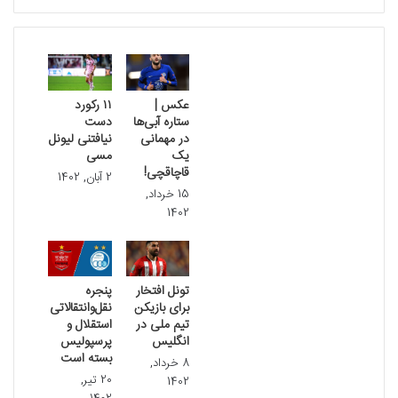
نوشته های مشابه
عکس |
۱۱ رکورد
ستاره آبی‌ها
دست
در مهمانی
نیافتنی لیونل
یک
مسی
قاچاقچی!
2 آبان, 1402
15 خرداد,
1402
تونل افتخار
پنجره
برای بازیکن
نقل‌وانتقالاتی
تیم ملی در
استقلال و
انگلیس
پرسپولیس
بسته است
8 خرداد,
20 تیر,
1402