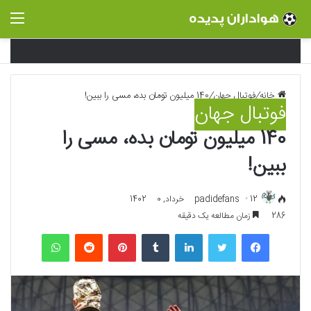
منو
خانه
/
فوتبال جهان
/
140 میلیون تومان بده، مسی را ببین!
فوتبال جهان
140 میلیون تومان بده، مسی را
ببین!
12 خرداد, 1402
padidefans
0
286
زمان مطالعه یک دقیقه
فیسبوک
توییتر
لینکداین
تامبلر
پینتریست
Reddit
واتس آپ