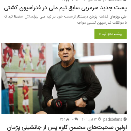
پست جدید سرمربی سابق تیم ملی در فدراسیون کشتی
طی روزهای گذشته پژمان درستکار از سمت خود در تیم ملی بزرگسالان استعفا کرد که
با موافقت فدراسیون کشتی مواجه…
بیشتر بخوانید »
padidefans
12 آذر, 1402
0
261
اولین صحبت‌های محسن کاوه پس از جانشینی پژمان