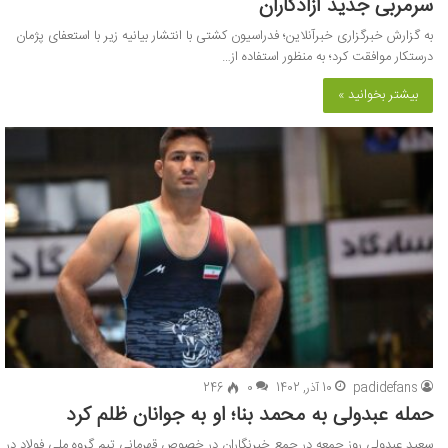
سرمربی جدید آزادکاران
به گزارش خبرگزاری خبرآنلاین؛ فدراسیون کشتی با انتشار بیانیه زیر با استعفای پژمان
درستکار موافقت کرد؛ به منظور استفاده از…
بیشتر بخوانید »
padidefans
10 آذر, 1402
0
246
حمله عبدولی به محمد بنا؛ او به جوانان ظلم کرد
سعید عبدولی روز جمعه در جمع خبرنگاران در خصوص قهرمانی تیم گروه ملی فولاد در