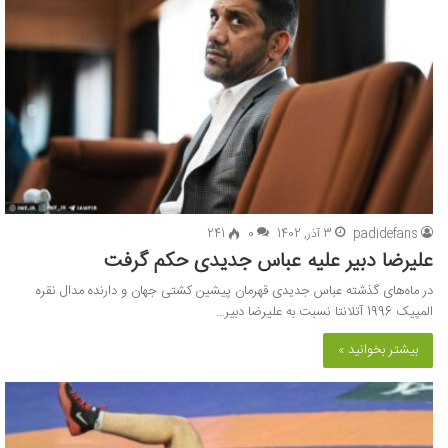
padidefans
3 آذر, 1402
0
241
علیرضا دبیر علیه عباس جدیدی حکم گرفت
در ماه‌های گذشته عباس جدیدی قهرمان پیشین کشتی جهان و دارنده مدال نقره
المپیک 1996 آتلانتا نسبت به علیرضا دبیر…
بیشتر بخوانید »