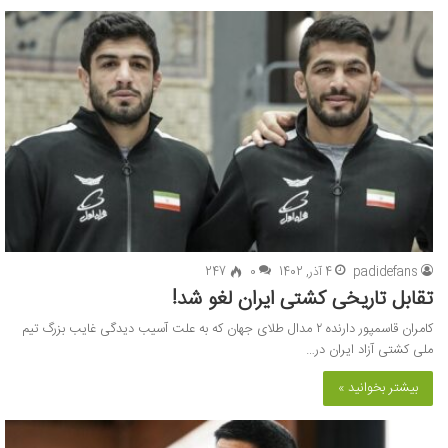
padidefans
4 آذر, 1402
0
247
تقابل تاریخی کشتی ایران لغو شد!
کامران قاسمپور دارنده ۲ مدال طلای جهان که به علت آسیب دیدگی غایب بزرگ تیم
ملی کشتی آزاد ایران در…
بیشتر بخوانید »