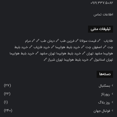
0919.337.5082
اطلاعات تماس
تبلیغات متنی
طلایاب
🔗
قیمت سولانا
🔗
فرزین طب
🔗
درمان طب
🔗 🔗
مرام
چت
🔗
اصفهان چت
🔗
خرید بلیط هواپیما
🔗
خرید فلزیاب
🔗
خرید بلیط
هوایپما مشهد تهران
🔗
خرید بلیط هوایپما تهران مشهد
🔗
خرید بلیط هوایپما
تهران استانبول
🔗
خرید بلیط هوایپما تهران شیراز
🔗
دسته‌ها
(27)
بسکتبال
(22)
رپورتاژ
(1)
روز بلاگ
(240)
فوتبال جهان