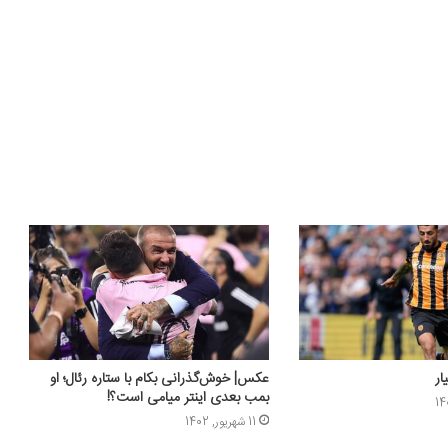
ار
عکس‌| خوش‌گذرانی بکام با ستاره رئال؛ او
بمب بعدی اینتر میامی است؟!
11 شهریور, 1402