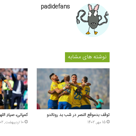
padidefans
نوشته های مشابه
توقف بدموقع النصر در شب بد رونالدو
کمپانی، صیادِ اللهی
15 مهر, 1402
10 اردیبهشت, 1402