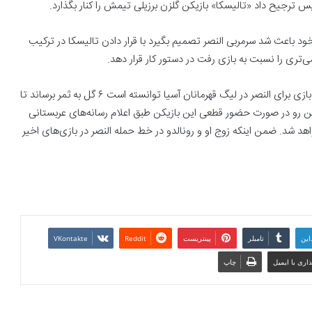
 ترجیح داد «تالیسکا» بازیکن گلزن برزیلی تیمش را کنار بگذارد.
د باعث شد سرمربی النصر تصمیم بگیرد با قرار دادن تالیسکا در ترکیب
‌تری را نسبت به بازی رفت در دستور کار قرار دهد.
مرور آمار بازی‌های النصر نشان می‌دهد تالیسکا با وجود تنها سه بازی برای النصر در لیگ قهرمانان آسیا توانسته است ۶ گل به ثمر برساند تا
این رو در صورت حضور قطعی این بازیکن طبق اعلام رسانه‌های عربستانی
هد شد. ضمن اینکه زوج او و رونالدو در خط حمله النصر در بازی‌های اخیر
این
تامبلر
پینتریست
Reddit
VKontakte
اری با ایمیل
چاپ