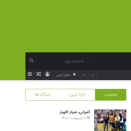
جستجو
ورود
نوشته
سایدبار
دنبال کردن
برای
تصادفی
محبوب
تازه ترین
دیدگاه ها
کمپانی، صیادِ اللهیار
10 اردیبهشت, 1402