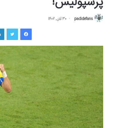
پرسپولیس!
padidefans
30 آبان, 1402
فیسبوک
توییتر