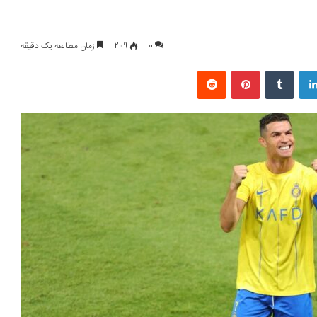
0
209
زمان مطالعه یک دقیقه
لینکداین
تامبلر
پینتریست
Reddit