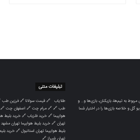
تبلیغات متنی

فرزین طب
🔗
قیمت سولانا
🔗
طلایاب
سایت ورزشی هواداران پدیده جدیدترین، 
🔗
اصفهان چت
🔗
مرام چت
🔗 🔗
طب
پوشش نتایج زنده لیگ‌های مختلف، به همر
هوایپما مشهد
🔗
خرید فلزیاب
🔗
هواپیما

خرید بلیط هوایپما تهران مشهد
🔗
تهران
ط هوایپما
🔗
بلیط هوایپما تهران استانبول
🔗
تهران شیراز