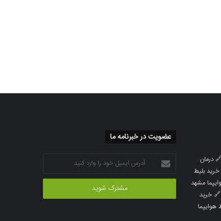
عضویت در خبرنامه ما
آدرس
درمان

ایمیل
خرید بلیط
خود
خرید بلیط 
را
خرید

وارد
خرید بلی
کنید