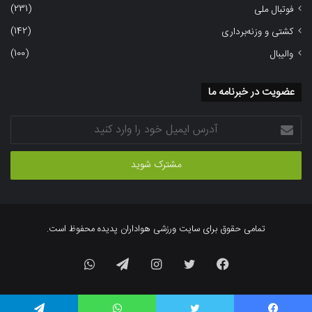
(231)
فوتبال ملی
(142)
کشتی و وزنه‌برداری
(100)
والیبال
عضویت در خبرنامه ما
آدرس
ایمیل
خود
را
وارد
کنید
تمامی حقوق برای سایت ورزشی هواداران پدیده محفوظ است.
فیسبوک
توییتر
اینستاگرام
تلگرام
واتس
آپ