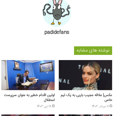
padidefans
نوشته های مشابه
عکس‌| علاقه عجیب باربی به یک تیم
اولین اقدام خطیر به عنوان سرپرست
خاص
استقلال
11 مرداد, 1402
18 تیر, 1402