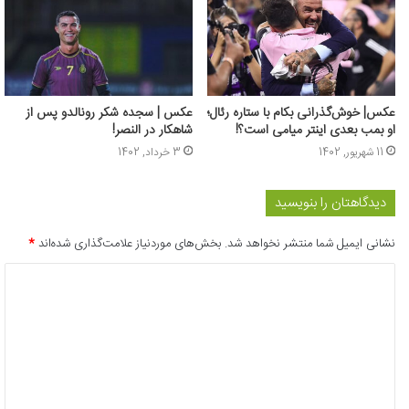
عکس‌| خوش‌گذرانی بکام با ستاره رئال؛
عکس | سجده شکر رونالدو پس از
او بمب بعدی اینتر میامی است؟!
شاهکار در النصر!
11 شهریور, 1402
3 خرداد, 1402
دیدگاهتان را بنویسید
نشانی ایمیل شما منتشر نخواهد شد.
بخش‌های موردنیاز علامت‌گذاری شده‌اند
*
د
ی
د
گ
ا