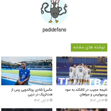
padidefans
نوشته های مشابه
نتیجه عجیب در تاشکند به سود
عکس‌| شادی رونالدویی پس از
پرسپولیس و سپاهان
هت‌تریک در دربی
14 آذر, 1402
16 آبان, 1402