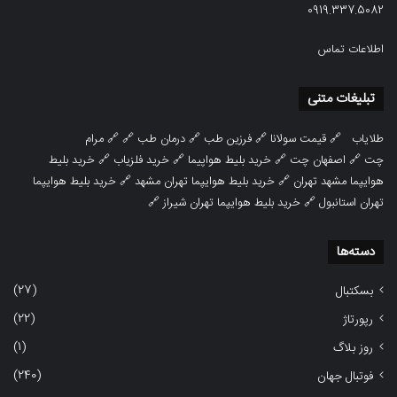
0919.337.5082
اطلاعات تماس
تبلیغات متنی
طلایاب
🔗
قیمت سولانا
🔗
فرزین طب
🔗
درمان طب
🔗 🔗
مرام
چت
🔗
اصفهان چت
🔗
خرید بلیط هواپیما
🔗
خرید فلزیاب
🔗
خرید بلیط
هوایپما مشهد تهران
🔗
خرید بلیط هوایپما تهران مشهد
🔗
خرید بلیط هوایپما
تهران استانبول
🔗
خرید بلیط هوایپما تهران شیراز
🔗
دسته‌ها
(27)
بسکتبال
(22)
رپورتاژ
(1)
روز بلاگ
(240)
فوتبال جهان