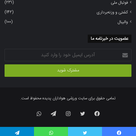
(231)
فوتبال ملی
(142)
کشتی و وزنه‌برداری
(100)
والیبال
عضویت در خبرنامه ما
آدرس
ایمیل
خود
را
وارد
کنید
تمامی حقوق برای سایت ورزشی هواداران پدیده محفوظ است.
فیسبوک
توییتر
اینستاگرام
تلگرام
واتس
آپ