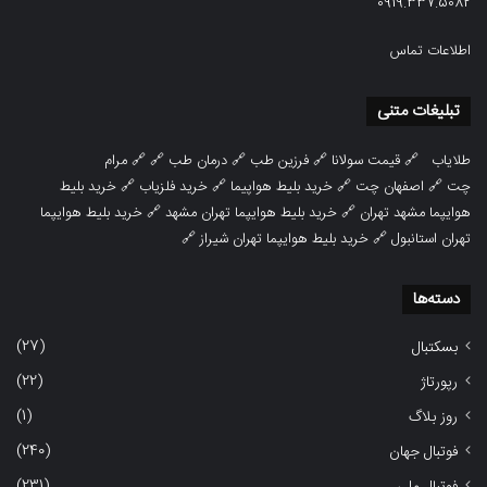
0919.337.5082
اطلاعات تماس
تبلیغات متنی
طلایاب
🔗
قیمت سولانا
🔗
فرزین طب
🔗
درمان طب
🔗 🔗
مرام
چت
🔗
اصفهان چت
🔗
خرید بلیط هواپیما
🔗
خرید فلزیاب
🔗
خرید بلیط
هوایپما مشهد تهران
🔗
خرید بلیط هوایپما تهران مشهد
🔗
خرید بلیط هوایپما
تهران استانبول
🔗
خرید بلیط هوایپما تهران شیراز
🔗
دسته‌ها
(27)
بسکتبال
(22)
رپورتاژ
(1)
روز بلاگ
(240)
فوتبال جهان
(231)