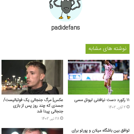
padidefans
نوشته های مشابه
۱۱ رکورد دست نیافتنی لیونل مسی
عکس| مرگ جنجالی یک فوتبالیست/
جسدی که چند روز پس از بازی
2 آبان, 1402
جنجالی پیدا شد
28 تیر, 1402
توافق بین باشگاه میلان و پورتو برای