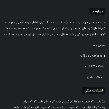
درباره ما
سایت ورزشی هواداران پدیده جدیدترین، و جذاب‌ترین اخبار و ویدیوهای مربوط به
تیم‌ها، بازیکنان، بازی‌ها و… و پوشش نتایج زنده لیگ‌های مختلف، به همراه اطلاعات
ترکیب، امار و ویدیو‌‌ گل‌ و خلاصه بازی‌ها را در اختیار شما عزیزان قرار می دهد.
ادامه
تماس با ما:
info@padidefans.ir
0919.337.5082
اطلاعات تماس
تبلیغات متنی
طلایاب
🔗
قیمت سولانا
🔗
فرزین طب
🔗
درمان طب
🔗 🔗
مرام
چت
🔗
اصفهان چت
🔗
خرید بلیط هواپیما
🔗
خرید فلزیاب
🔗
خرید بلیط