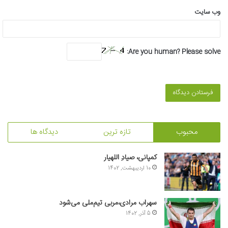
وب‌ سایت
Are you human? Please solve:
محبوب
تازه ترین
دیدگاه ها
کمپانی، صیادِ اللهیار
10 اردیبهشت, 1402
سهراب مرادی،مربی تیم‌ملی می‌شود
5 آذر, 1402