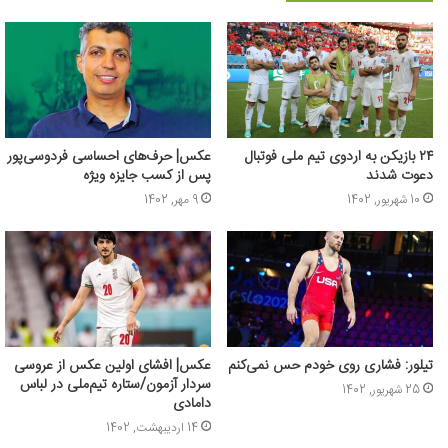
٢۴ بازیکن به اردوی تیم ملی فوتبال
عکس| حرف‌های احساسی فردوسی‌پور
دعوت شدند
پس از کسب جایزه ویژه
10 شهریور, 1402
9 مهر, 1402
تیلور: فشاری روی خودم حس نمی‌کنم
عکس| افشای اولین عکس از عروسی
سردار آزمون/ستاره تیم‌ملی در لباس
25 شهریور, 1402
دامادی
14 اردیبهشت, 1402