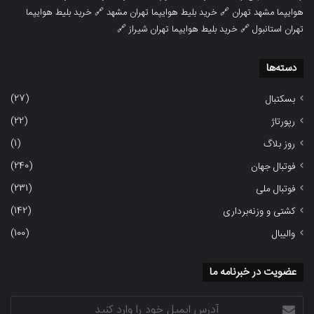
هوایپما مشهد تهران
🔗
خرید بلیط هوایپما تهران مشهد
🔗
خرید بلیط هوایپما
تهران استانبول
🔗
خرید بلیط هوایپما تهران شیراز
🔗
دسته‌ها
(27)
بسکتبال
(22)
رپورتاژ
(1)
روز بلاگ
(240)
فوتبال جهان
(231)
فوتبال ملی
(142)
کشتی و وزنه‌برداری
(100)
والیبال
عضویت در خبرنامه ما
آدرس