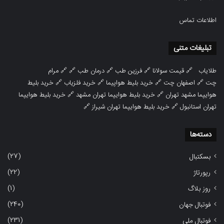
اطلاعات تماس
تبلیغات متنی
طلایاب
🔗
قیمت سولانا
🔗
فرزین طب
🔗
درمان طب
🔗 🔗
مرام
چت
🔗
اصفهان چت
🔗
خرید بلیط هواپیما
🔗
خرید فلزیاب
🔗
خرید بلیط
هوایپما مشهد تهران
🔗
خرید بلیط هوایپما تهران مشهد
🔗
خرید بلیط هوایپما
تهران استانبول
🔗
خرید بلیط هوایپما تهران شیراز
🔗
دسته‌ها
(27)
بسکتبال
(22)
رپورتاژ
(1)
روز بلاگ
(240)
فوتبال جهان
(231)
فوتبال ملی