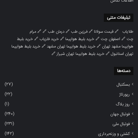
اطلاعات تماس
تبلیغات متنی
طلایاب
🔗
قیمت سولانا
🔗
فرزین طب
🔗
درمان طب
🔗 🔗
مرام
چت
🔗
اصفهان چت
🔗
خرید بلیط هواپیما
🔗
خرید فلزیاب
🔗
خرید بلیط
هوایپما مشهد تهران
🔗
خرید بلیط هوایپما تهران مشهد
🔗
خرید بلیط هوایپما
تهران استانبول
🔗
خرید بلیط هوایپما تهران شیراز
🔗
دسته‌ها
(27)
بسکتبال
(22)
رپورتاژ
(1)
روز بلاگ
(240)
فوتبال جهان
(231)
فوتبال ملی
(142)
کشتی و وزنه‌برداری