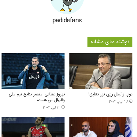
padidefans
نوشته های مشابه
توپ والیبال روی تور تعلیق!
بهروز عطایی: مقصر نتایج تیم ملی
والیبال من هستم
28 آبان, 1402
31 تیر, 1402