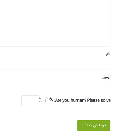
ی
د
گ
ا
ه
*
نام
ایمیل
Are you human? Please solve: