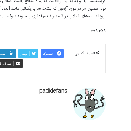
کریستنسن با توجه به این واقع
بود. همین امر در مورد آزمون که پشت سر بازیکنانی مانند آندره آ
اروپا با تیم‌های اسلاویاپراگ، شریف مولداوی و سروته سوئیس 
۲۵۸ ۲۵۸
اشتراک گذاری
فیسبوک
توییتر
لینکد
اشتراک گذ
padidefans