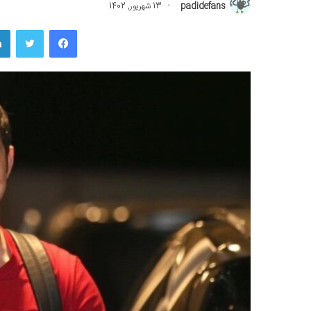
padidefans
13 شهریور, 1402
فیسبوک
توییتر