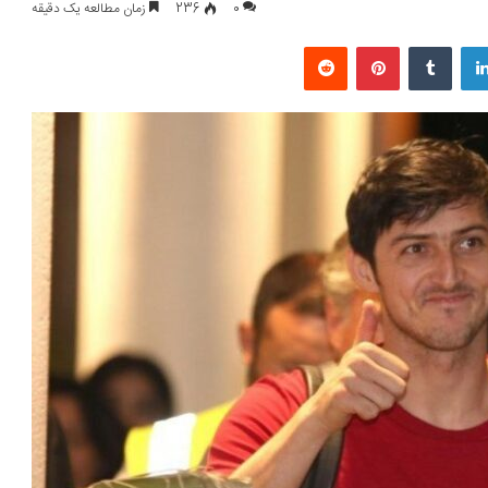
0
236
زمان مطالعه یک دقیقه
لینکداین
تامبلر
پینتریست
Reddit