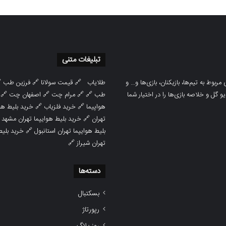
تبلیغات متنی

فرزین طب
🔗
قیمت سولانا
🔗
طلایاب
سایت ورزشی هواداران پدیده جدیدترین، 
🔗
اصفهان چت
🔗
مرام چت
🔗 🔗
طب
پوشش نتایج زنده لیگ‌های مختلف، به همر
هوایپما مشهد
🔗
خرید فلزیاب
🔗
هواپیما

خرید بلیط هوایپما تهران مشهد
🔗
تهران
ط هوایپما
🔗
بلیط هوایپما تهران استانبول
🔗
تهران شیراز
دسته‌ها
بسکتبال
رپورتاژ