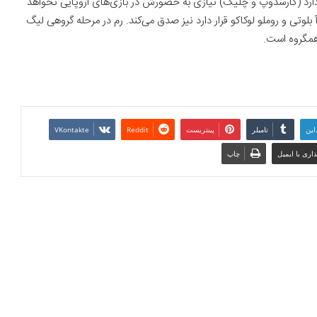
یت که رم ۲ مدافع راست اضافی دارد (کارسدوپ و چلیک) نیازی به حضورش در بازی‌های اروپایی نخواهد
 بلوتی و روملو لوکاکو قرار دارد نیز صدق می‌کند. رم در مرحله گروهی لیگ
همگروه است.
این
تامبلر
پینتریست
Reddit
VKontakte
اری با ایمیل
چاپ