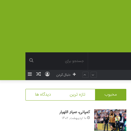
جستجو
ورود
نوشته
سایدبار
دنبال کردن
برای
تصادفی
محبوب
تازه ترین
دیدگاه ها
کمپانی، صیادِ اللهیار
10 اردیبهشت, 1402