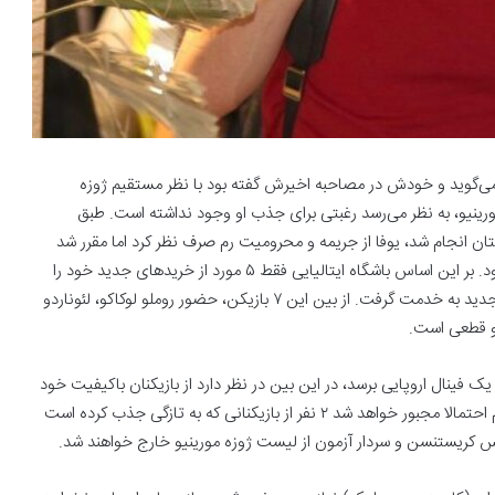
 می‌گوید و خودش در مصاحبه اخیرش گفته بود با نظر مستقیم ژوزه
نیو، به نظر می‌رسد رغبتی برای جذب او وجود نداشته است. طبق
ستان انجام شد، یوفا از جریمه و محرومیت رم صرف نظر کرد اما مقرر شد
این تیم با محدودیت‌هایی وارد فصل جدید مسابقات اروپایی شود. بر این اساس باشگاه ایتالیایی فقط ۵ مورد از خریدهای جدید خود را
می‌تواند وارد لیست اروپایی کند. رم در طول تابستان ۷ بازیکن جدید به خدمت گرفت. از بین این ۷ بازیکن، حضور روملو لوکاکو، لئوناردو
یو قطعی است.
 فینال اروپایی برسد، در این بین در نظر دارد از بازیکنان باکیفیت خود
در این تورنمنت استفاده کنند. طبق گزارش کوریره دلو اسپورت رم احتمالا مجبور خواهد شد ۲ نفر از بازیکنانی که به تازگی جذب کرده است
وس کریستنسن و سردار آزمون از لیست ژوزه مورینیو خارج خواهند شد.