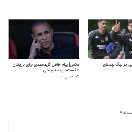
نی در لیگ لهستان
عکس| پیام خاص گل‌محمدی برای بازیکنان
شکست‌خورده تیم ملی
30 آبان, 1402
ده‌اند
*