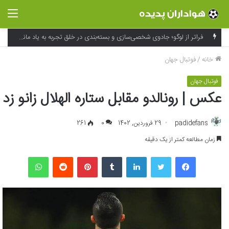
منو
فراتر از لوگو؛ جادوی شخصی‌سازی و بسته‌بندی در خلق تجربه به یاد ماندنی برند
خانه
/
فوتبال جهان
فوتبال جهان
عکس | رونالدو مقابل ستاره الهلال زانو زد
padidefans
29 فروردین, 1402
0
261
زمان مطالعه کمتر از یک دقیقه
فیسبوک
توییتر
لینکداین
تامبلر
پینتریست
Reddit
واتس آپ