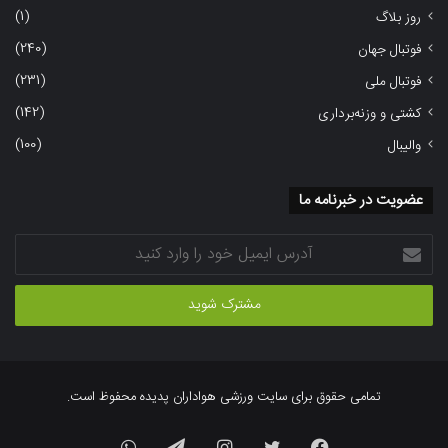
(1)
روز بلاگ
(240)
فوتبال جهان
(231)
فوتبال ملی
(142)
کشتی و وزنه‌برداری
(100)
والیبال
عضویت در خبرنامه ما
آدرس
ایمیل
خود
را
وارد
کنید
تمامی حقوق برای سایت ورزشی هواداران پدیده محفوظ است.
فیسبوک
توییتر
اینستاگرام
تلگرام
واتس