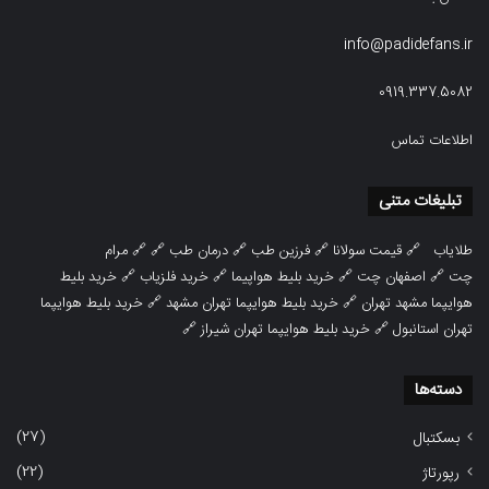
info@padidefans.ir
0919.337.5082
اطلاعات تماس
تبلیغات متنی
طلایاب
🔗
قیمت سولانا
🔗
فرزین طب
🔗
درمان طب
🔗 🔗
مرام
چت
🔗
اصفهان چت
🔗
خرید بلیط هواپیما
🔗
خرید فلزیاب
🔗
خرید بلیط
هوایپما مشهد تهران
🔗
خرید بلیط هوایپما تهران مشهد
🔗
خرید بلیط هوایپما
تهران استانبول
🔗
خرید بلیط هوایپما تهران شیراز
🔗
دسته‌ها
(27)
بسکتبال
(22)
رپورتاژ