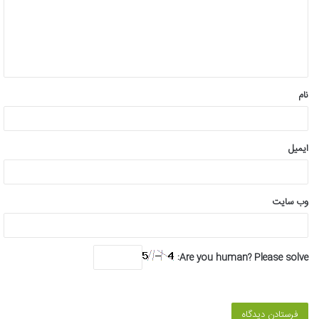
گ
ا
ه
*
نام
ایمیل
وب‌ سایت
Are you human? Please solve: