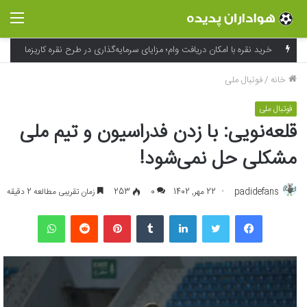
منو
خرید نقره با امکان دریافت وام؛ مزایای سرمایه‌گذاری در طرح نقره کاریزما
خانه
/
فوتبال ملی
فوتبال ملی
قلعه‌نویی: با زدن فدراسیون و تیم ملی
مشکلی حل نمی‌شود!
padidefans
22 مهر, 1402
0
253
زمان تقریبی مطالعه 2 دقیقه
فیسبوک
توییتر
لینکداین
تامبلر
پینتریست
Reddit
واتس آپ