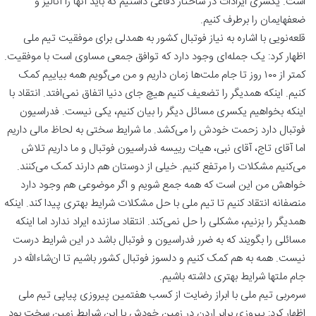
است. یکسری ایرادات در ساختار دفاعی داشتیم که باید آنها را آنالیز و
ضعفهایمان را برطرف کنیم.
قلعه‌نویی با اشاره به نیاز فوتبال کشور به همدلی برای موفقیت تیم ملی
اظهار کرد: یک جمله‌ای وجود دارد که توافق جمعی مساوی است با موفقیت.
کمتر از ۱۰۰ روز تا جام ملت‌ها زمان داریم و من می‌گویم همه بیاییم کمک
کنیم. اینکه همدیگر را تضعیف کنیم هیچ جای دنیا اتفاق نمی‌افتد. انتقاد با
اینکه بخواهیم یکسری مسائل دیگر را بیان کنیم، یکی نیست. فدراسیون
فوتبال دارد زحمت خودش را می‌کشد. ما شرایط سختی به لحاظ مالی داریم
اما آقای تاج، آقای نبی، هیات رییسه فدراسیون فوتبال و ما داریم تلاش
می‌کنیم مشکلات را مرتفع کنیم. خیلی از دوستان هم دارند کمک می‌کنند.
خواهش من این است که همه جمع شویم و اگر موضوعی هم وجود دارد
منصفانه انتقاد کنیم تا تیم ملی با حل مشکلات شرایط بهتری پیدا کند. اینکه
همدیگر را بزنیم، مشکلی را حل نمی‌کند. انتقاد سازنده ایراد ندارد اما اینکه
مسائلی را بگویند که به ضرر فدراسیون و فوتبال باشد در این شرایط درست
نیست. همه به هم کمک کنیم و دلسوز فوتبال کشور باشیم تا ان‌شاءالله در
جام ملتها شرایط بهتری داشته باشیم.
سرمربی تیم ملی با ابراز رضایت از کسب هفتمین پیروزی پیاپی تیم ملی
اظهار کرد: پیروزی برابر اردن در زمین خودش با این شرایط زمین سخت بود.