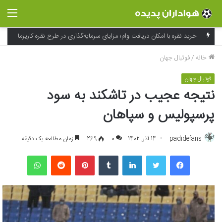
منو
خرید نقره با امکان دریافت وام؛ مزایای سرمایه‌گذاری در طرح نقره کاریزما
خانه
/
فوتبال جهان
فوتبال جهان
نتیجه عجیب در تاشکند به سود
پرسپولیس و سپاهان
padidefans
14 آذر, 1402
0
269
زمان مطالعه یک دقیقه
فیسبوک
توییتر
لینکداین
تامبلر
پینتریست
Reddit
واتس آپ