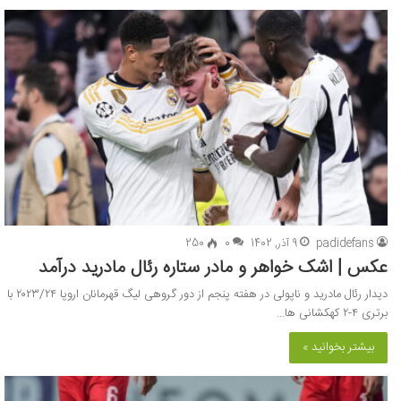
padidefans
9 آذر, 1402
0
250
عکس | اشک خواهر و مادر ستاره رئال مادرید درآمد
دیدار رئال مادرید و ناپولی در هفته پنجم از دور گروهی لیگ قهرمانان اروپا ۲۰۲۳/۲۴ با
برتری ۴-۲ کهکشانی ها…
بیشتر بخوانید »