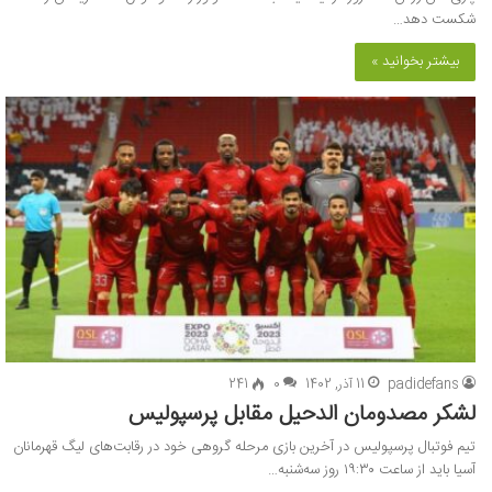
شکست دهد…
بیشتر بخوانید »
padidefans
11 آذر, 1402
0
241
لشکر مصدومان الدحیل مقابل پرسپولیس
تیم فوتبال پرسپولیس در آخرین بازی مرحله گروهی خود در رقابت‌های لیگ قهرمانان
آسیا باید از ساعت ۱۹:۳۰ روز سه‌شنبه…