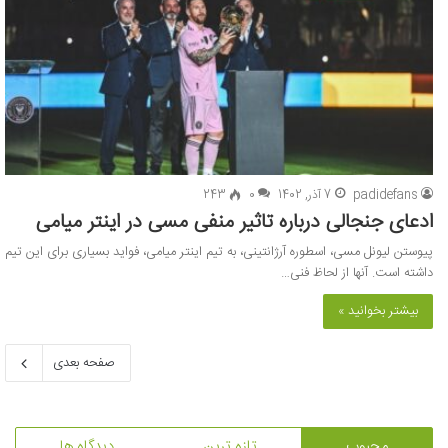
padidefans
7 آذر, 1402
0
243
ادعای جنجالی درباره تاثیر منفی مسی در اینتر میامی
پیوستن لیونل مسی، اسطوره آرژانتینی، به تیم اینتر میامی، فواید بسیاری برای این تیم
داشته است. آنها از لحاظ فنی…
بیشتر بخوانید »
صفحه بعدی
محبوب
تازه ترین
دیدگاه ها