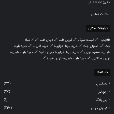
0919.337.5082
اطلاعات تماس
تبلیغات متنی
طلایاب
🔗
قیمت سولانا
🔗
فرزین طب
🔗
درمان طب
🔗 🔗
مرام
چت
🔗
اصفهان چت
🔗
خرید بلیط هواپیما
🔗
خرید فلزیاب
🔗
خرید بلیط
هوایپما مشهد تهران
🔗
خرید بلیط هوایپما تهران مشهد
🔗
خرید بلیط هوایپما
تهران استانبول
🔗
خرید بلیط هوایپما تهران شیراز
🔗
دسته‌ها
(27)
بسکتبال
(22)
رپورتاژ
(1)
روز بلاگ
(240)
فوتبال جهان