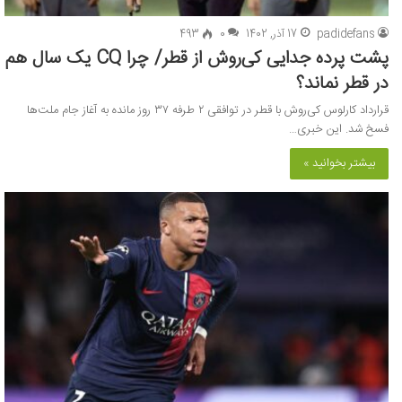
padidefans
17 آذر, 1402
0
493
پشت پرده جدایی کی‌روش از قطر/ چرا CQ یک سال هم
در قطر نماند؟
قرارداد کارلوس کی‌روش با قطر در توافقی ۲ طرفه ۳۷ روز مانده به آغاز جام ملت‌ها
فسخ شد. این خبری…
بیشتر بخوانید »