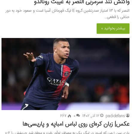
واکنش تند سرمربی النصر به غیبت رونالدو
النصر که با 13 امتیاز صدرنشین گروه E لیگ قهرمانان آسیا است و صعود خود به دور
حذفی را قطعی…
بیشتر بخوانید »
padidefans
12 آذر, 1402
0
267
عکس‌| زبان کره‌ای روی لباس امباپه و پاریسی‌ها
پاری سن ژرمن که امروز در لیگ یک به مصاف لوآور رفت و ‏موفق شد حریفش را 2-0