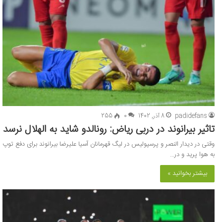
padidefans
8 آذر, 1402
0
255
تاثیر بیرانوند در دربی ریاض: رونالدو شاید به الهلال نرسد
وقتی در دیدار النصر و پرسپولیس در لیگ قهرمانان آسیا علیرضا ‏بیرانوند برای دفع توپ
به هوا پرید و در…
بیشتر بخوانید »