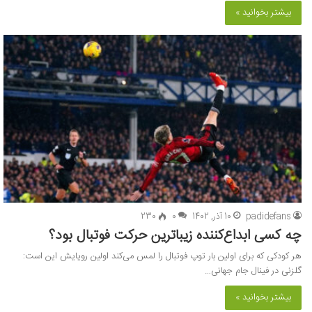
بیشتر بخوانید »
padidefans
10 آذر, 1402
0
230
چه کسی ابداع‌کننده زیباترین حرکت فوتبال بود؟
هر کودکی که برای اولین بار توپ فوتبال را لمس می‌کند اولین ‏رویایش این است:
گلزنی در فینال جام جهانی…
بیشتر بخوانید »