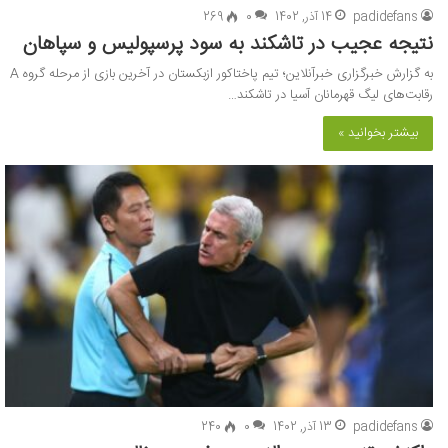
padidefans
14 آذر, 1402
0
269
نتیجه عجیب در تاشکند به سود پرسپولیس و سپاهان
به گزارش خبرگزاری خبرآنلاین؛ تیم پاختاکور ازبکستان در آخرین بازی از مرحله گروه A
رقابت‌های لیگ قهرمانان آسیا در تاشکند…
بیشتر بخوانید »
padidefans
13 آذر, 1402
0
240